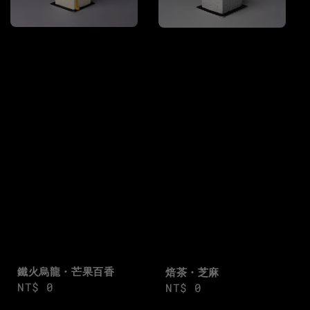
鐵火烏龍・芒果百香
焙茶・芝麻
Regular
NT$ 0
Regular
NT$ 0
price
price