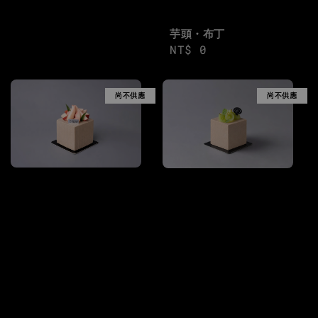
芋頭・布丁
Regular
NT$ 0
price
尚不供應
尚不供應