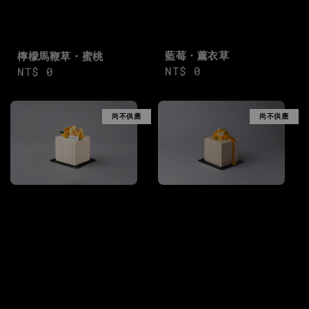
藍莓・薰衣草
檸檬馬鞭草・蜜桃
Regular
NT$ 0
Regular
NT$ 0
price
price
尚不供應
尚不供應