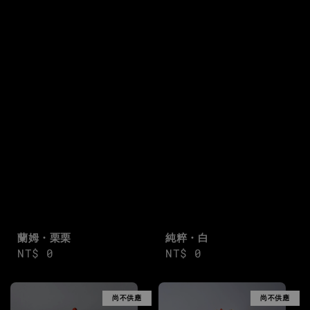
純粹・白
蘭姆・栗栗
Regular
NT$ 0
Regular
NT$ 0
price
price
尚不供應
尚不供應