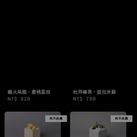
杜拜榛果・提拉米蘇
鐵火烏龍・蜜桃荔枝
Regular
NT$ 780
Regular
NT$ 820
price
price
尚不供應
尚不供應