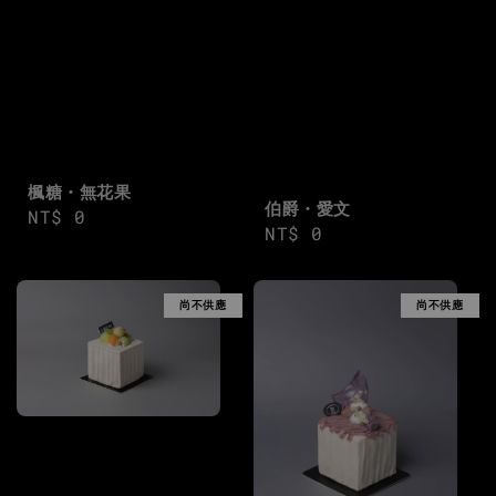
楓糖・無花果
伯爵・愛文
Regular
NT$ 0
Regular
NT$ 0
price
price
尚不供應
尚不供應