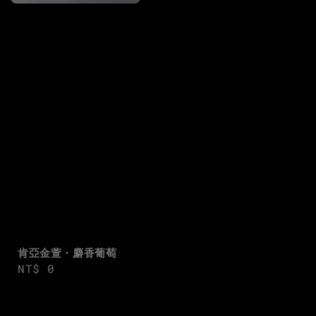
肯亞金萱・麝香葡萄
Regular
NT$ 0
price