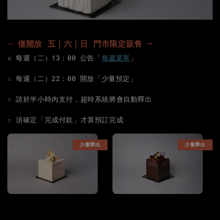
—
僅開放 五｜六｜日 門市限定販售 —
▫️
每週（二）13：00 公告「
每週菜單
」
▫️
每週（二）22：00 開放「少量預定」
▫️
請於半小時內支付，超時系統將會自動釋出
▫️
須
確定「完成付款」才算預訂完成
少量釋出
少量釋出