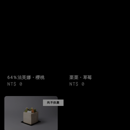
64％法芙娜・櫻桃
栗栗・草莓
Regular
NT$ 0
Regular
NT$ 0
price
price
尚不供應