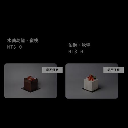
水仙烏龍・蜜桃
伯爵・秋翠
Regular
NT$ 0
Regular
NT$ 0
price
price
尚不供應
尚不供應