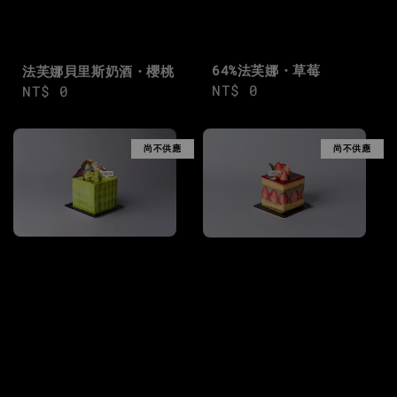
64%法芙娜・草莓
法芙娜貝里斯奶酒・櫻桃
Regular
NT$ 0
Regular
NT$ 0
price
price
尚不供應
尚不供應