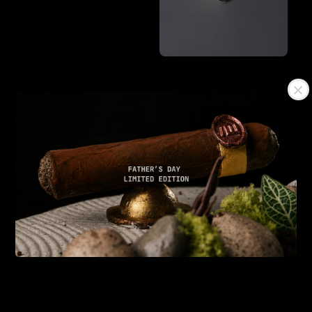
純粹・香密
Regular
NT$ 0
price