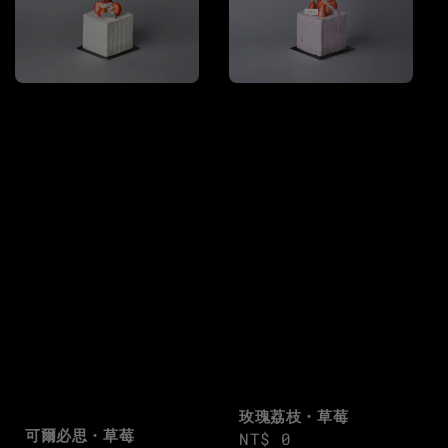
玫瑰荔枝・草莓
可爾必思・草莓
Regular
NT$ 0