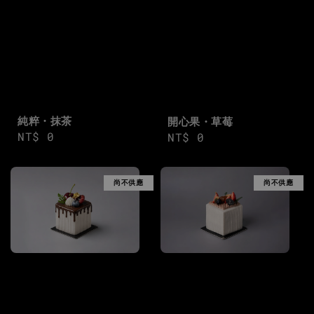
純粹・抹茶
開心果・草莓
Regular
NT$ 0
Regular
NT$ 0
price
price
尚不供應
尚不供應