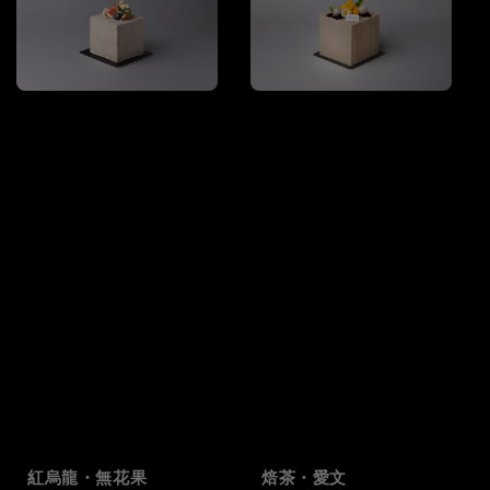
紅烏龍・無花果
焙茶・愛文