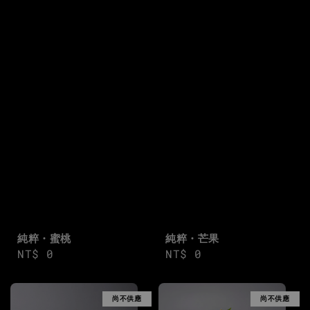
純粹・蜜桃
純粹・芒果
Regular
NT$ 0
Regular
NT$ 0
price
price
尚不供應
尚不供應