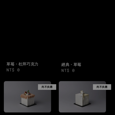
草莓・杜拜巧克力
經典・草莓
Regular
NT$ 0
Regular
NT$ 0
price
price
尚不供應
尚不供應