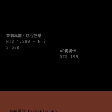
茉莉烏龍・紅心芭樂
Regular
NT$ 1,380
-
NT$
price
3,580
AR實境卡
Regular
NT$ 199
price
聯絡電話:02-2761-6665