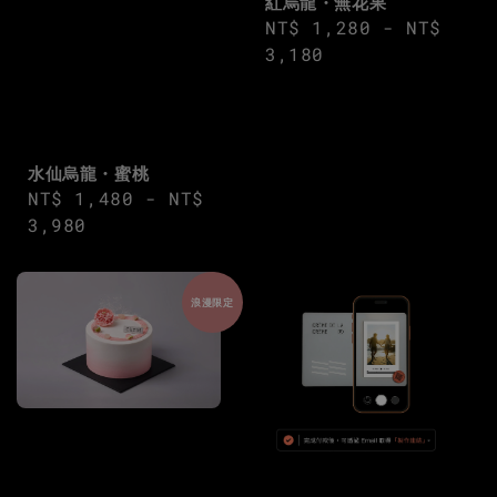
紅烏龍・無花果
Regular
NT$ 1,280
-
NT$
price
3,180
水仙烏龍・蜜桃
Regular
NT$ 1,480
-
NT$
price
3,980
浪漫限定