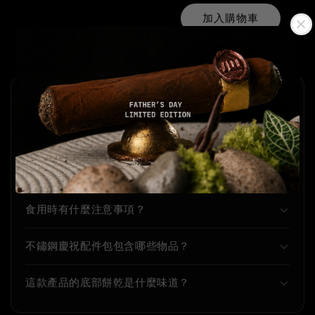
加入購物車
Frequently asked questions
這款可爾必思・草莓有什麼過敏原？
可爾必思・草莓的保存期限是多久？
食用時有什麼注意事項？
不鏽鋼慶祝配件包包含哪些物品？
這款產品的底部餅乾是什麼味道？