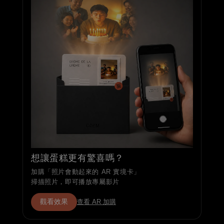
想讓蛋糕更有驚喜嗎？
加購「照片會動起來的 AR 實境卡」
掃描照片，即可播放專屬影片
觀看效果
查看 AR 加購