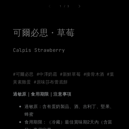
1
/
3
可爾必思・草莓
Calpis Strawberry
#可爾必思 #中澤奶霜 #新鮮草莓 #接骨木酒 #葉
黃素雞蛋 #原味莎布蕾底餅
過敏原｜食用期限｜注意事項
過敏原：含有蛋奶製品、酒、吉利丁、堅果、
蜂蜜
食用期限：（冷藏）最佳賞味期2天內（含當