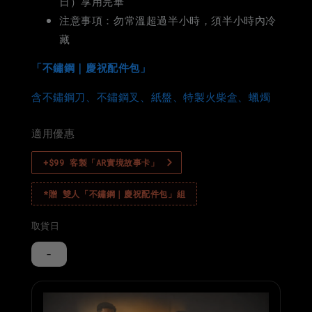
日）享用完畢
注意事項：勿常溫超過半小時，須半小時內冷
藏
「不鏽鋼｜慶祝配件包」
含不鏽鋼刀、不鏽鋼叉、紙盤、特製火柴盒、蠟燭
適用優惠
+$99 客製「AR實境故事卡」
*贈 雙人「不鏽鋼｜慶祝配件包」組
取貨日
-