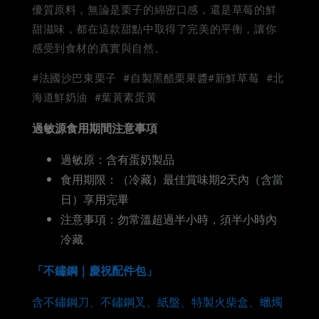
優質原料，無論是栗子的綿密口感，還是草莓的鮮
甜滋味，都在這款甜點中取得了完美的平衡，讓你
感受到食材的真實與自然。
#法國沙巴東栗子 #自製黑醋栗果醬#新鮮草莓 #北
海道鮮奶油 #葉黃素蛋黃
過敏源食用期間注意事項
過敏原：含有蛋奶製品
食用期限：（冷藏）最佳賞味期2天內（含當
日）享用完畢
注意事項：勿常溫超過半小時，須半小時內
冷藏
「不鏽鋼｜慶祝配件包」
含不鏽鋼刀、不鏽鋼叉、紙盤、特製火柴盒、蠟燭