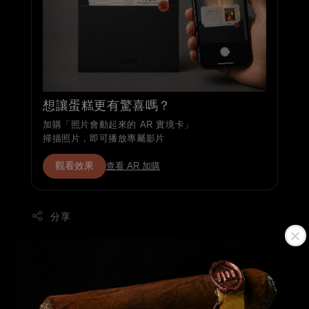
想讓蛋糕更有驚喜嗎？
加購「照片會動起來的 AR 實境卡」
掃描照片，即可播放專屬影片
觀看效果
查看 AR 加購
分享
+$99 客製「AR實境故事卡」