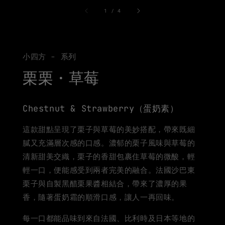
1
/
4
小四方 - 系列
栗栗・草莓
Chestnut & Strawberry（蛋奶素）
這款甜點呈現了栗子與草莓的美妙搭配，帶來既細
膩又充滿層次感的口感。濃郁的栗子風味與草莓的
清新甜美交織，栗子的香甜包裹住草莓的微酸，輕
輕一口，便能感受到兩者完美的融合。法國沙巴東
栗子與自製黑醋栗果醬相結合，帶來了濃厚的果
香，隨著蛋奶霜的順滑口感，讓人一再回味。
每一口都能品味到來自法國、比利時及日本等地的