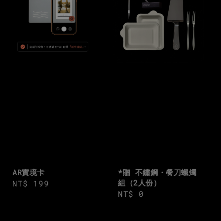
AR實境卡
*贈 不鏽鋼・餐刀蠟燭
組（2人份）
Regular
NT$ 199
Regular
NT$ 0
price
price