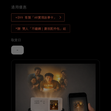
適用優惠
+$99 客製「AR實境故事卡」
*贈 雙人「不鏽鋼｜慶祝配件包」組
取貨日
-