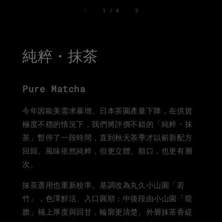
1
/
4
純粹・抹茶
Pure
Matcha
今年因歐美需求暴增、日本茶園產量下降，在供貨
極度不穩的情況下，我們將評價不錯的「純粹・抹
茶」暫停了一段時間，直到秋天茶季才以嶄新配方
回歸。風味依然純粹，但更立體、順口，也更有層
次。
抹茶選用也重新校準。基調改為丸久小山園「若
竹」，色澤鮮活、入口圓順；中後段由小山園「龍
膽」補上厚度與回甘，輪廓更清楚。外層抹茶香緹