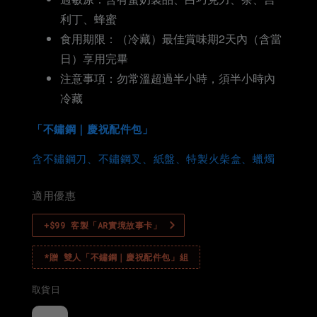
利丁、蜂蜜
食用期限：（冷藏）最佳賞味期2天內（含當
日）享用完畢
注意事項：勿常溫超過半小時，須半小時內
冷藏
「不鏽鋼｜慶祝配件包」
含不鏽鋼刀、不鏽鋼叉、紙盤、特製火
柴
盒、蠟燭
適用優惠
+$99 客製「AR實境故事卡」
*贈 雙人「不鏽鋼｜慶祝配件包」組
取貨日