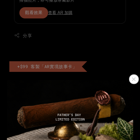
掃描照片，即可播放專屬影片
觀看效果
查看 AR 加購
分享
+$99 客製「AR實境故事卡」
AR實境卡