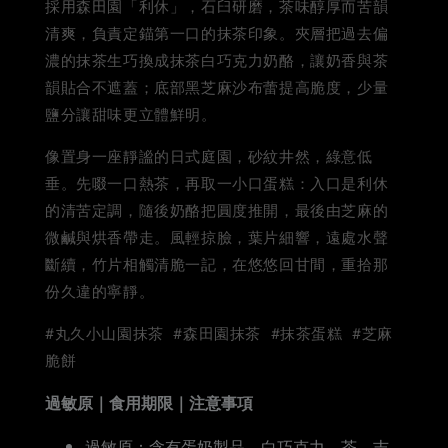
採用森田園「利休」，石臼研磨，茶味醇厚而苦韻
清爽，負責定錨第一口的抹茶印象。夾層把過去偏
濃的抹茶生巧換成抹茶白巧克力奶酪，讓奶香與茶
韻貼合不遮蓋；底部黑芝麻沙布蕾提高脆度，少量
鹽分讓甜味更立體鮮明。
像置身一座靜謐的日式庭園，砂紋井然，綠意低
垂。先啜一口熱茶，再取一小口蛋糕：入口是利休
的清苦定調，隨後奶酪把圓度推開，最後由芝麻的
微鹹與烘香帶走。風輕掠臉，葉片細響，遠處水聲
斷續，竹片相觸清脆一記，在悠悠回甘間，重拾那
份久違的寧靜。
#丸久小山園抹茶 #森田園抹茶 #抹茶蛋糕 #芝麻
脆餅
過敏原｜食用期限｜注意事項
過敏原：含有蛋奶製品、白巧克力、茶、吉