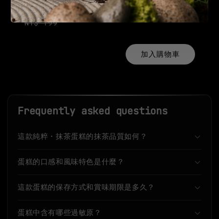
-
+
NT$ 99
NT$ 199
加入購物車
Frequently asked questions
這款純粹・抹茶蛋糕的抹茶品質如何？
蛋糕的口感和風味特色是什麼？
這款蛋糕的保存方式和賞味期限是多久？
蛋糕中含有哪些過敏原？