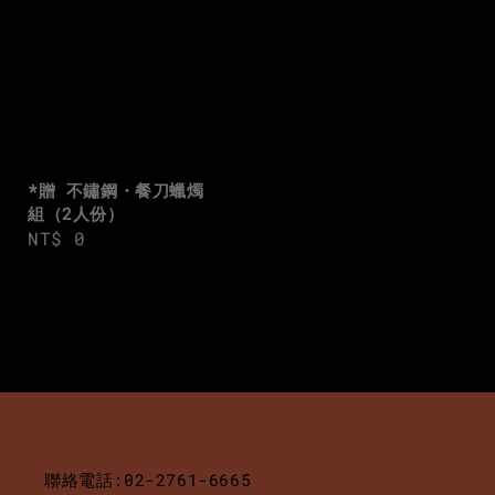
*贈 不鏽鋼・餐刀蠟燭
組（2人份）
Regular
NT$ 0
price
聯絡電話:02-2761-6665