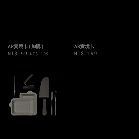
AR實境卡(加購)
AR實境卡
Sale
NT$ 99
Regular
Regular
NT$ 199
NT$ 199
price
price
price