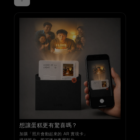
-
想讓蛋糕更有驚喜嗎？
加購「照片會動起來的 AR 實境卡」