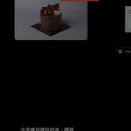
法芙娜貝禮詩奶酒・櫻桃