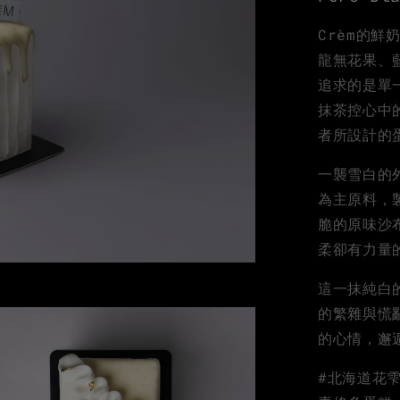
Crèm的
龍無花果、
追求的是單
抹茶控心中
者所設計的
一襲雪白的
為主原料，
脆的原味沙
柔卻有力量
這一抹純白
的繁雜與慌
的心情，邂
#北海道花雫