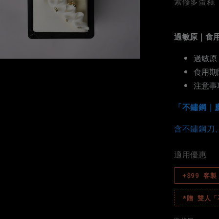
素修多蛋糕
過敏原｜食
過敏原
食用期
注意事
「不鏽鋼｜
含不鏽鋼刀
適用優惠
+$99 客
*贈 雙人