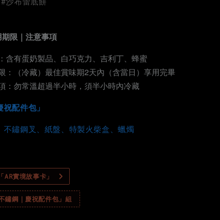
 #沙布蕾底餅
用期限｜注意事項
：含有蛋奶製品、白巧克力、吉利丁、蜂蜜
限：（冷藏）最佳賞味期2天內（含當日）享用完畢
項：勿常溫超過半小時，須半小時內冷藏
慶祝配件包」
、不鏽鋼叉、紙盤、特製火
柴
盒、蠟燭
製「AR實境故事卡」
「不鏽鋼｜慶祝配件包」組