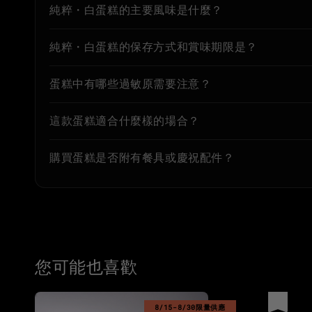
純粹・白蛋糕的主要風味是什麼？
純粹・白蛋糕的保存方式和賞味期限是？
蛋糕中有哪些過敏原需要注意？
這款蛋糕適合什麼樣的場合？
購買蛋糕是否附有餐具或慶祝配件？
您可能也喜歡
優惠
8/15-8/30限量供應