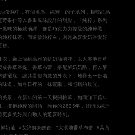
鮮奶油蛋糕中，有個名為「純粹」的子系列，相較紅烏
藍莓果仁等以多重風味設計的甜點，「純粹」系列
一風味的極致演繹，像是巧克力力控愛的純粹黑；
的純粹抹茶。而這款純粹白，則是為喜愛奶香愛好
蛋糕。
外衣，顯上簡約高雅的鮮奶油擠花，以大溪地香草
製成香草香緹、香草布蕾，搭配鮮奶奶酪，再以酥
布蕾襯底，讓其看似內斂的外表下，堆疊出一份溫
的味道，如冬日裡的一抹暖陽，和照曬的晨光。
的美景，在新年的第一天揭開帷幕，如同卸下舊年
亂，擁抱純粹的開始。願你的2025年，皆能以純淨
逅更多美好與自動人的驚喜時刻。
鮮奶油 #艾許鮮奶奶酪 #大溪地香草布蕾 #葉黃