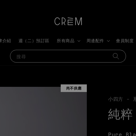
牌介紹
週（二）預訂區
所有商品
周邊配件
會員制度
搜尋
尚不供應
小四方 - 
純粹
Pure Bl