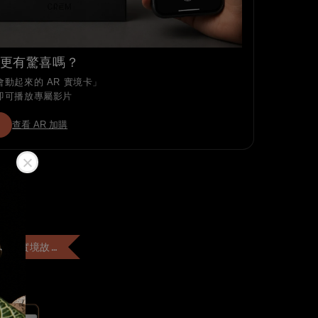
更有驚喜嗎？
動起來的 AR 實境卡」
即可播放專屬影片
查看 AR 加購
+$99 客製「AR實境故事卡」