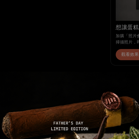
想讓蛋糕
加購「照片會
掃描照片，
觀看效果
分享