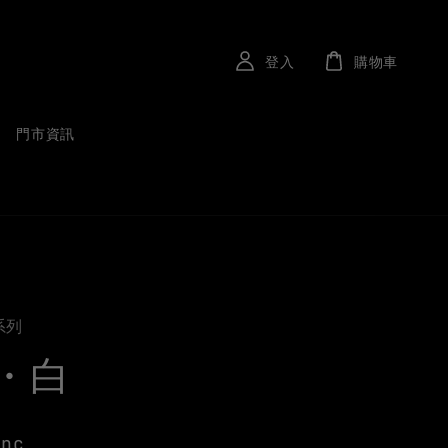
登入
購物車
門市資訊
系列
・白
anc