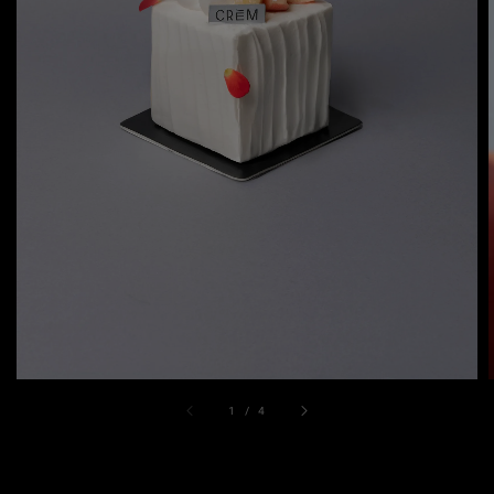
1
/
4