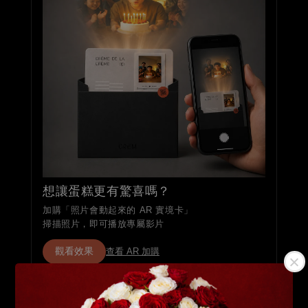
想讓蛋糕更有驚喜嗎？
加購「照片會動起來的 AR 實境卡」
掃描照片，即可播放專屬影片
觀看效果
查看 AR 加購
分享