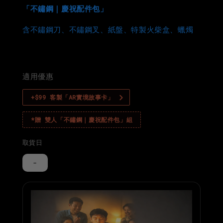
「不鏽鋼｜慶祝配件包」
含不鏽鋼刀、不鏽鋼叉、紙盤、特製火柴盒、蠟燭
適用優惠
+$99 客製「AR實境故事卡」
*贈 雙人「不鏽鋼｜慶祝配件包」組
取貨日
-