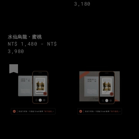
price
3,180
水仙烏龍・蜜桃
Regular
NT$ 1,480
-
NT$
price
3,980
優惠