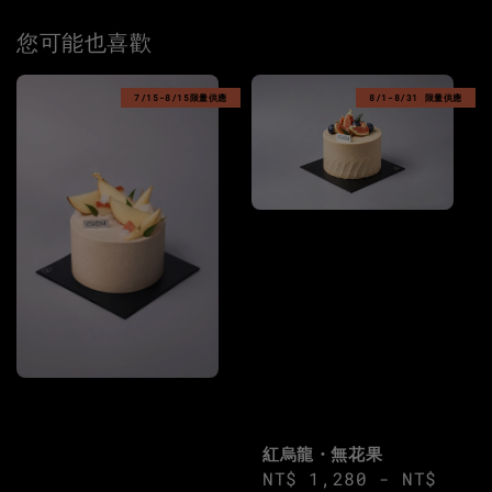
您可能也喜歡
7/15-8/15限量供應
8/1-8/31 限量供應
紅烏龍・無花果
Regular
NT$ 1,280
-
NT$