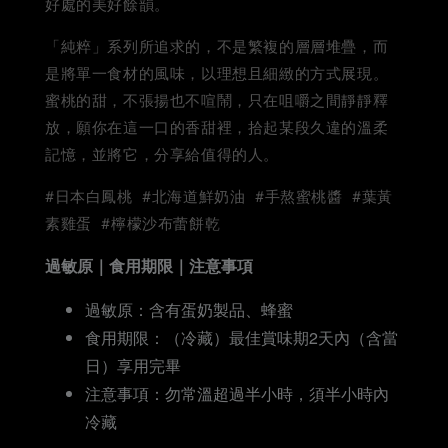
好處的美好餘韻。
「純粹」系列所追求的，不是繁複的層層堆疊，而
是將單一食材的風味，以理想且細緻的方式展現。
蜜桃的甜，不張揚也不喧鬧，只在咀嚼之間靜靜釋
放，願你在這一口的香甜裡，拾起某段久違的溫柔
記憶，並將它，分享給值得的人。
#日本白鳳桃 #北海道鮮奶油 #手熬蜜桃醬 #葉黃
素雞蛋 #檸檬沙布蕾餅乾
過敏原｜食用期限｜注意事項
過敏原：含有蛋奶製品、蜂蜜
食用期限：（冷藏）最佳賞味期2天內（含當
日）享用完畢
注意事項：勿常溫超過半小時，須半小時內
冷藏