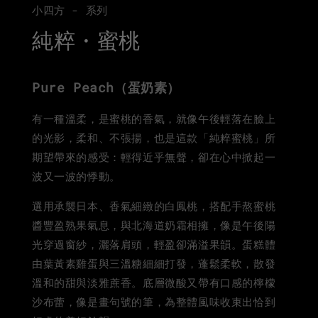
小四方 - 系列
純粹・蜜桃
Pure Peach（蛋奶素）
有一種溫柔，是蜜桃的香氣，就像午後輕落在臉上
的光影，柔和、不張揚，也是這款「純粹蜜桃」所
期望帶來的感受：輕得近乎無聲，卻在心中掀起一
波又一波的悸動。
選用承襲日本、香氣細緻的白鳳桃，搭配手熬蜜桃
醬豐盈熟果氣息，與北海道奶霜相擁，像是午後陽
光穿過窗紗，灑落肩頭，輕盈卻滿溢果韻。蛋糕體
由葉黃素雞蛋與三溫糖細細打發，蓬鬆柔軟，散發
溫和的甜與淡雅蔗香。底層微酸又帶有口感的檸檬
沙布蕾，像是畫句號的筆，為整體風味收束出恰到