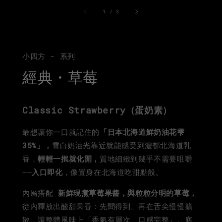
1
/
3
小四方 - 系列
經典・草莓
Classic Strawberry（蛋奶素）
最想讓你一口就記住的
「日本北海道
鮮奶油
花雫
35%」，
雪白奶油光靠近就能感受到濃郁北海道乳
香，
輕輕一抿就化開，
質地細緻到幾乎不需要咀嚼
——
入口即化
，像置身在北海道吃甜點般。
內層搭配
新鮮現煮草莓果醬，與粒粒分明的草莓，
從內釋放出酸甜果香：先聞得到、再在舌尖慢慢擴
散，讓整體風味上「香氣有層次、口感完整」。底