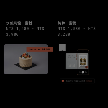
水仙烏龍・蜜桃
純粹・蜜桃
Regular
NT$ 1,480
-
NT$
Regular
NT$ 1,580
-
NT$
price
3,980
price
3,280
優惠
8/1-8/31 限量供應