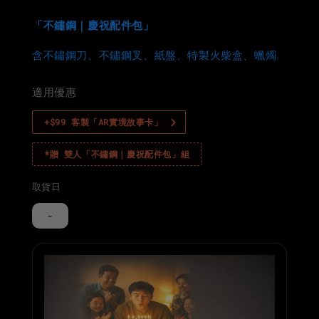
「不鏽鋼｜慶祝配件包」
含不鏽鋼刀、不鏽鋼叉、紙盤、特製火柴盒、蠟燭
適用優惠
+$99 客製「AR實境故事卡」
*贈 雙人「不鏽鋼｜慶祝配件包」組
取貨日
-