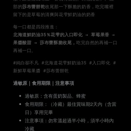
部的
莎布蕾
餅乾
收尾那一下酥脆的奶香，吃完嘴裡
留下的是草莓的清爽與花雫鮮奶油的奶香
每一口都是四段推進：
北海道鮮奶油35％花雫的入口即化 → 草莓果香 →
果醬酸甜 → 莎布蕾酥脆收尾，
吃完自然的再補一口
再補一口。
#純白卻不凡 #北海道花雫鮮奶油35 #入口即化 #
新鮮草莓果醬 #莎布蕾餅乾
過敏原｜食用期限｜注意事項
過敏原：含有蛋奶製品、蜂蜜
食用期限：（冷藏）最佳賞味期2天內（含當
日）享用完畢
注意事項：勿常溫超過半小時，須半小時內
冷藏