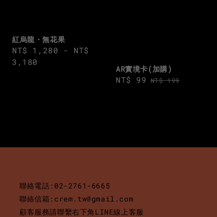
紅烏龍・無花果
Regular
NT$ 1,280
-
NT$
price
3,180
AR實境卡(加購)
Sale
NT$ 99
Regular
NT$ 199
price
price
聯絡電話:02-2761-6665
聯絡信箱:crem.tw@gmail.com
顧客服務請聯繫右下角LINE線上客服