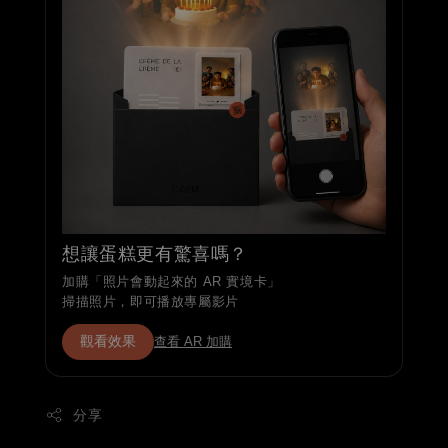
想讓蛋糕更有驚喜嗎？
加購「照片會動起來的 AR 實境卡」
掃描照片，即可播放專屬影片
觀看效果
查看 AR 加購
分享