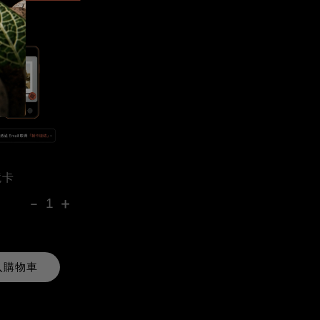
境卡
-
+
入購物車