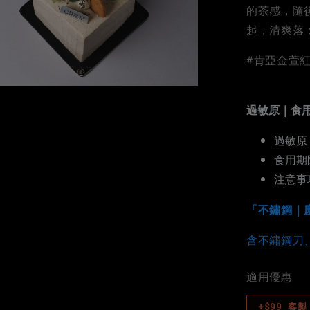
的茶感，隨
起，清爽落
#肯亞金萱紅
過敏原｜食
過敏原
食用期
注意事
「不鏽鋼｜
含不鏽鋼刀
適用優惠
+$99 客