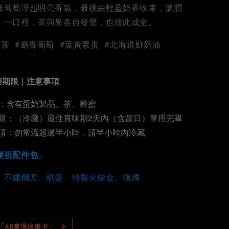
後葡萄浮起明亮香氣，最後由輕盈奶香收束，溫潤
；一口裡，茶與果各自發聲，也彼此成全。
茶 #麝香葡萄 #葉黃素蛋 #北海道鮮奶油
用期限｜注意事項
：含有蛋奶製品、茶、蜂蜜
限：（冷藏）最佳賞味期2天內（含當日）享用完畢
項：勿常溫超過半小時，須半小時內冷藏
慶祝配件包」
、不鏽鋼叉、紙盤、特製火
柴
盒、蠟燭
製「AR實境故事卡」