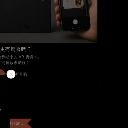
更有驚喜嗎？
動起來的 AR 實境卡」
即可播放專屬影片
查看 AR 加購
+$99 客製「AR實境故事卡」