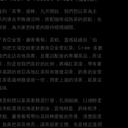
輪到「茶季」接棒。九月開始，我們想以茶為主
系列適合早晚微涼時，搭配咖啡或熱茶的甜點；在
歸前，為大家把味蕾的期待穩穩鋪開。
『肯亞金萱・麝香葡萄』蛋糕。靈感延續自「伯
，但把主場交給更淡雅肯亞金萱紅茶。Crèm 多數
我們走訪在地茶農、反覆試配後的專屬茶品，而這
茶，則是按我們喜好的比例，將橘紅茶湯，帶有麥
果基調的肯亞高地紅茶與有微微花香、奶香的金萱
紅茶底蘊稍微退後一些，用更上揚的清香，延展這
風味。
層蛋糕體以葉黃素雞蛋打發，孔洞細緻、口感輕柔
與夾餡選用北海道鮮奶油，質地輕盈、奶味乾淨，
磨順。麝香葡萄帶白花與蜂蜜般的芳香、清楚甜度
，負責把高音推亮，讓茶韻更立體。先是穩定溫潤