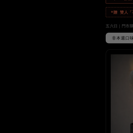
*贈 雙人
五六日｜門市
非本週口