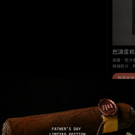
想讓蛋糕
加購「照片會
掃描照片，
觀看效果
分享