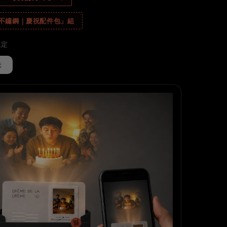
「不鏽鋼｜慶祝配件包」組
限定
味