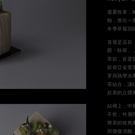
盛夏收束，
軸，推出一
冬季草莓回
首發是這款
爵・秋翠」
茶款，皆是
款肯亞金萱
芽與熱帶水
茶結合，讓
款茶的立體
結構上，中
不乾；外層
將茶的稜角
與微微清酸