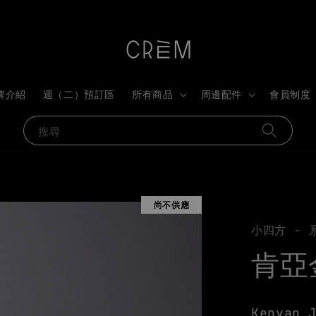
牌介紹
週（二）預訂區
所有商品
周邊配件
會員制度
搜尋
尚不供應
小四方 - 
肯亞
Kenyan 