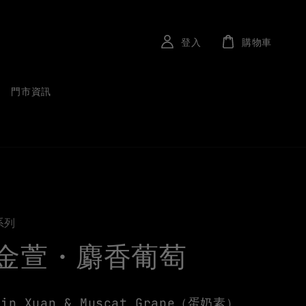
登入
購物車
門市資訊
系列
金萱・麝香葡萄
Jin Xuan & Muscat Grape（蛋奶素）