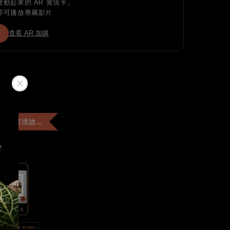
動起來的 AR 實境卡」
即可播放專屬影片
查看 AR 加購
+$99 客製「AR實境故事卡」