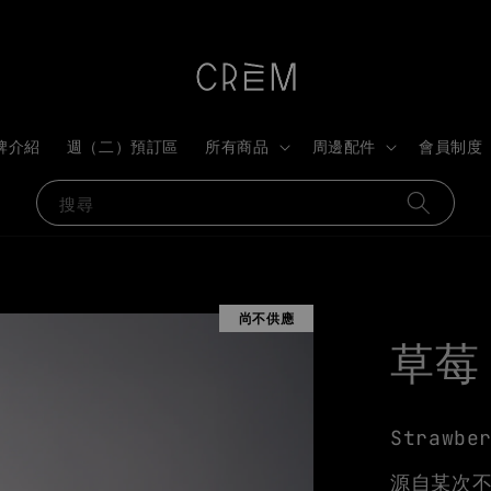
牌介紹
週（二）預訂區
所有商品
周邊配件
會員制度
搜尋
尚不供應
草莓
Strawbe
源自某次