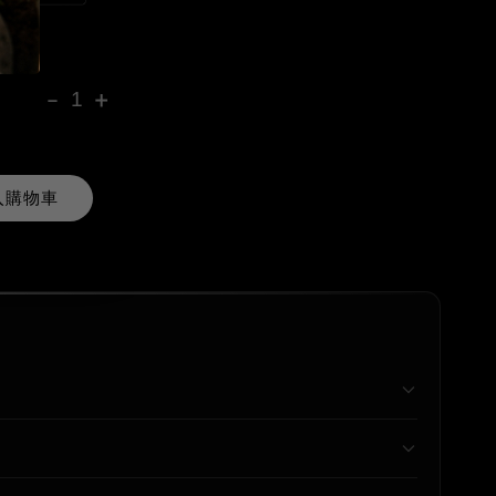
境卡
-
+
入購物車