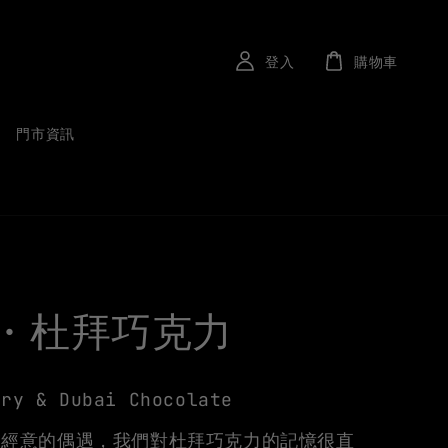
登入
購物車
門市資訊
・杜拜巧克力
rry & Dubai Chocolate
不經意的偶遇，我們對杜拜巧克力的記憶很直