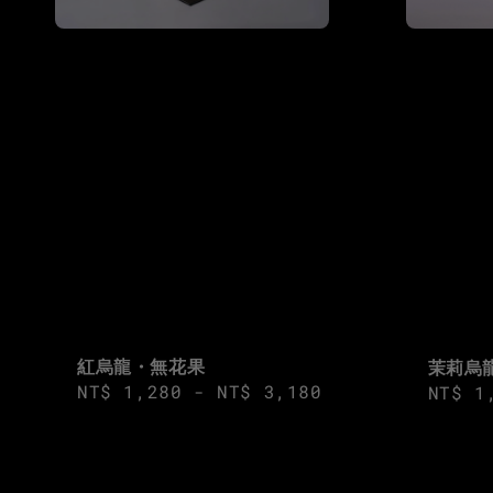
紅烏龍・無花果
茉莉烏
Regular
NT$ 1,280
-
NT$ 3,180
Regul
NT$ 1
price
price