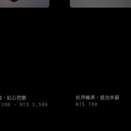
杜拜榛果・提拉米蘇
龍・紅心芭樂
Regular
NT$ 780
ar
,380
-
NT$ 3,580
price