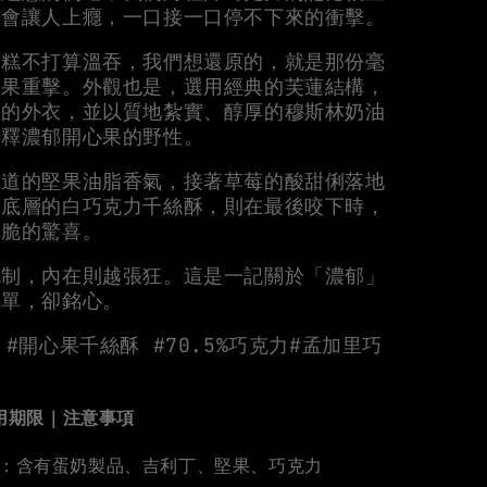
種會讓人上癮，一口接一口停不下來的衝擊。
蛋糕不打算溫吞，我們想還原的，就是那份毫
堅果重擊。外觀也是，選用經典的芙蓮結構，
油的外衣，並以質地紮實、醇厚的穆斯林奶油
詮釋濃郁開心果的野性。
霸道的堅果油脂香氣，接著草莓的酸甜俐落地
，底層的白巧克力千絲酥，則在最後咬下時，
酥脆的驚喜。
克制，內在則越張狂。這是一記關於「濃郁」
簡單，卻銘心。
 #開心果千絲酥 #70.5%巧克力#孟加里巧
用期限｜注意事項
：含有蛋奶製品、吉利丁、堅果、巧克力