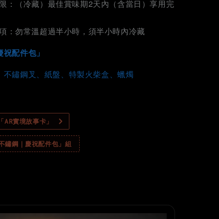
限：（冷藏）最佳賞味期2天內（含當日）享用完
項：勿常溫超過半小時，須半小時內冷藏
慶祝配件包」
、不鏽鋼叉、紙盤、特製火柴盒、蠟燭
製「AR實境故事卡」
「不鏽鋼｜慶祝配件包」組