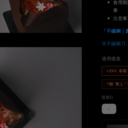
食用期
畢
注意事
「不鏽鋼｜
含不鏽鋼刀
適用優惠
+$99 客
*贈 雙人
取貨日
-