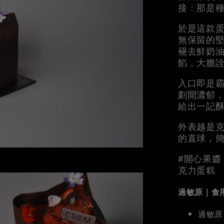
接：那是
於是這款
無保留的
褪去鮮奶
餡，大膽
入口即是
劃開濃郁
給出一記
外表越是
的直球，
#開心果醬
克力蛋糕
過敏原｜食
過敏原