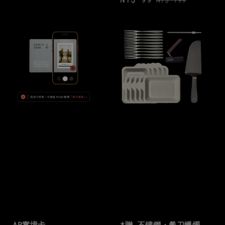
price
price
AR實境卡
*贈 不鏽鋼・餐刀蠟燭