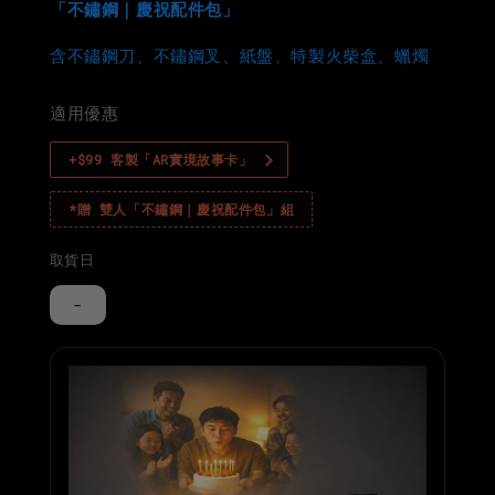
「不鏽鋼｜慶祝配件包」
含不鏽鋼刀、不鏽鋼叉、紙盤、特製火柴
盒、蠟燭
適用優惠
+$99 客製「AR實境故事卡」
*贈 雙人「不鏽鋼｜慶祝配件包」組
取貨日
-