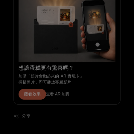
想讓蛋糕更有驚喜嗎？
加購「照片會動起來的 AR 實境卡」
掃描照片，即可播放專屬影片
觀看效果
查看 AR 加購
分享