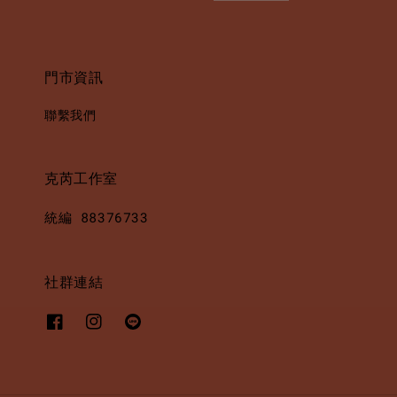
門市資訊
聯繫我們
克芮工作室
統編 88376733
社群連結