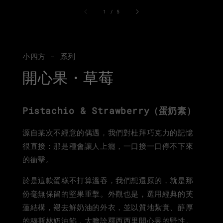
1
/
5
小四方 - 系列
開心果・草莓
Pistachio & Strawberry
（蛋奶素）
源自某次不經意的偶遇，我們對杜拜巧克力的記憶
很直接：那是種會讓人上癮，一口接一口停不下來
的衝擊。
於是這款蛋糕不打算溫吞，我們想還原的，就是那
份毫無保留的堅果重擊。外觀也是，選用經典的芙
蓮結構，褪去鮮奶油的外衣，並以質地紮實、醇厚
的穆斯林奶油餡，大膽詮釋西西里開心果的野性。