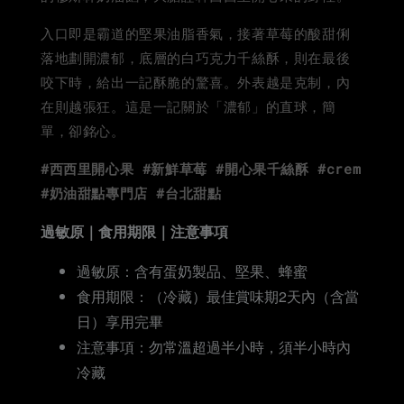
入口即是霸道的堅果油脂香氣，接著草莓的酸甜俐
落地劃開濃郁，底層的白巧克力千絲酥，則在最後
咬下時，給出一記酥脆的驚喜。外表越是克制，內
在則越張狂。這是一記關於「濃郁」的直球，簡
單，卻銘心。
#西西里開心果 #新鮮草莓 #開心果千絲酥 #crem
#奶油甜點專門店 #台北甜點
過敏原｜食用期限｜注意事項
過敏原：含有蛋奶製品、堅果、蜂蜜
食用期限：（冷藏）最佳賞味期2天內（含當
日）享用完畢
注意事項：勿常溫超過半小時，須半小時內
冷藏