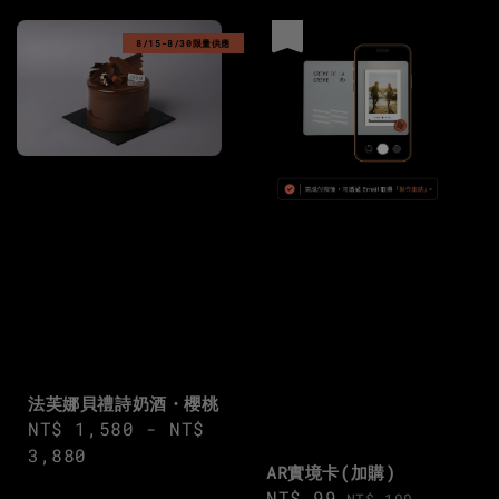
優惠
8/15-8/30限量供應
法芙娜貝禮詩奶酒・櫻桃
Regular
NT$ 1,580
-
NT$
price
3,880
AR實境卡(加購)
Sale
NT$ 99
Regular
NT$ 199