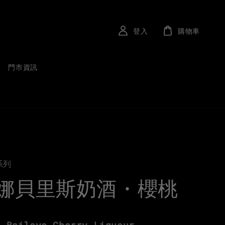
登入
購物車
門市資訊
系列
娜貝里斯奶酒・櫻桃