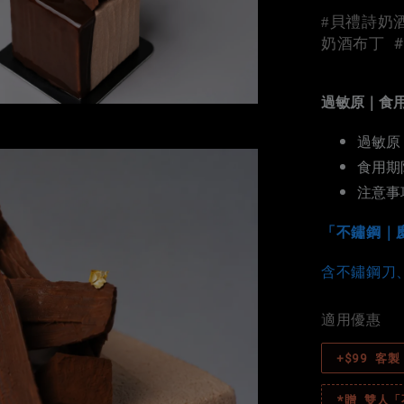
#貝禮詩奶酒
奶酒布丁 
過敏原｜食
過敏原
食用期
注意事
「不鏽鋼｜
含不鏽鋼刀
適用優惠
+$99 客
*贈 雙人