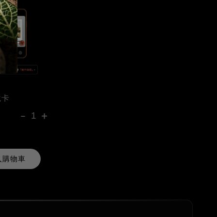
境卡
-
+
入購物車