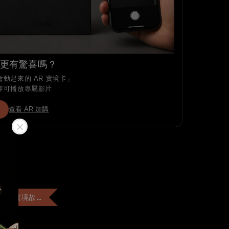
更有驚喜嗎？
動起來的 AR 實境卡」
即可播放專屬影片
查看 AR 加購
+$99 客製「AR實境故事卡」