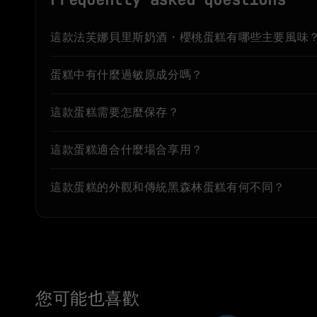
這款法芙娜貝里斯奶酒・櫻桃蛋糕有哪些主要風味
蛋糕中有什麼過敏原成分嗎？
這款蛋糕需要怎麼保存？
這款蛋糕適合什麼場合享用？
這款蛋糕的外觀和傳統黑森林蛋糕有何不同？
您可能也喜歡