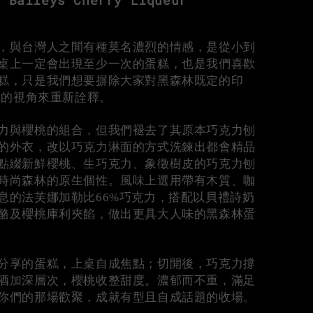
a Baileys Cherry Liqueur
，與台灣人之間有種莫名濃烈的情感，是從小到
桌上一定會出現至少一次的蛋糕，也是我們喜歡
糕，只是我們想要摒除大家對黑森林既定的印
èm的視角來重新詮釋。
力與櫻桃的組合，但我們褪去了其原本巧克力刨
的外衣，改以巧克力淋面的方式洗鍊出都會精品
點綴新鮮櫻桃、生巧克力、象徵樹皮的巧克力刨
時尚森林的原生個性。風味上選用帶有木質、咖
息的法芙娜加勒比66%巧克力，搭配以貝禮詩奶
酪及櫻桃庫利夾餡，做出更具大人味的黑森林蛋
分享的蛋糕，上桌自成焦點；切開後，巧克力撐
酒加深層次，櫻桃收整甜度。濃郁而不重，滿足
你們的那場歡聚，成就有型且自成話題的收場。