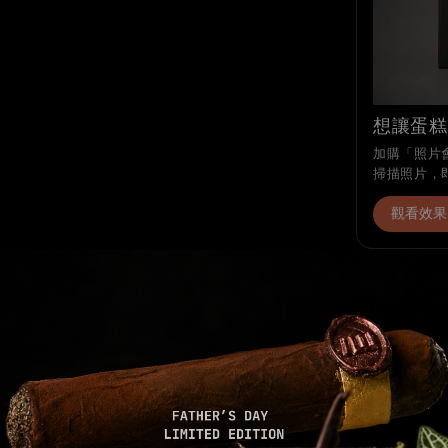
想讓蛋糕
加購「照片會
掃描照片，
觀看效果
分享