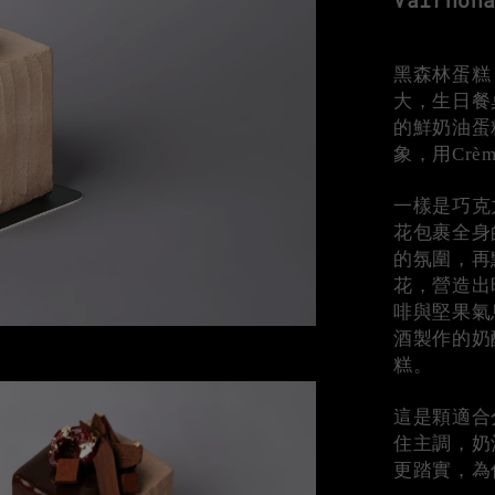
Valrhon
黑森林蛋糕
大，生日餐
的鮮奶油蛋
象，用Cr
一樣是巧克
花包裹全身
的氛圍，再
花，營造出
啡與堅果氣
酒製作的奶
糕。
這是顆適合
住主調，奶
更踏實，為