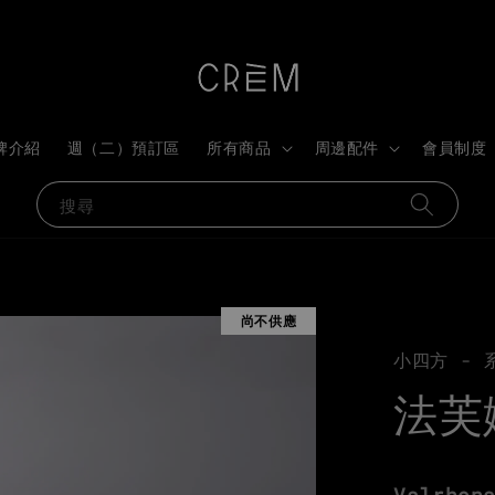
牌介紹
週（二）預訂區
所有商品
周邊配件
會員制度
搜尋
尚不供應
小四方 - 
法芙