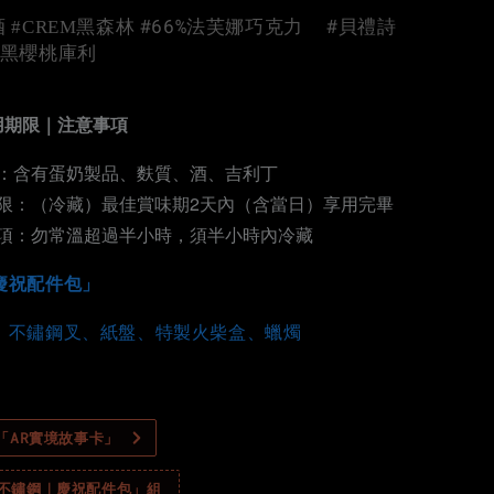
#66%法芙娜巧克力 #貝禮詩
 #CREM黑森林
#黑櫻桃庫利
用期限｜注意事項
：含有蛋奶製品、麩質、酒、吉利丁
限：（冷藏）最佳賞味期2天內（含當日）享用完畢
項：勿常溫超過半小時，須半小時內冷藏
慶祝配件包」
、不鏽鋼叉、紙盤、特製火柴盒、蠟燭
製「AR實境故事卡」
「不鏽鋼｜慶祝配件包」組