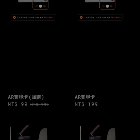
AR實境卡(加購)
AR實境卡
Sale
NT$ 99
Regular
Regular
NT$ 199
NT$ 199
price
price
price