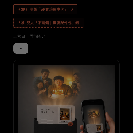
+$99 客製「AR實境故事卡」
*贈 雙人「不鏽鋼｜慶祝配件包」組
五六日｜門市限定
-