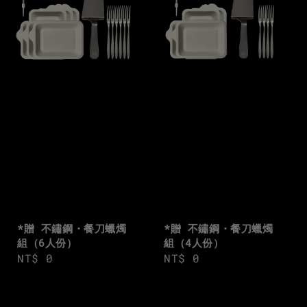
*贈 不鏽鋼・餐刀蠟燭
*贈 不鏽鋼・餐刀蠟燭
組（6人份）
組（4人份）
Regular
NT$ 0
Regular
NT$ 0
price
price