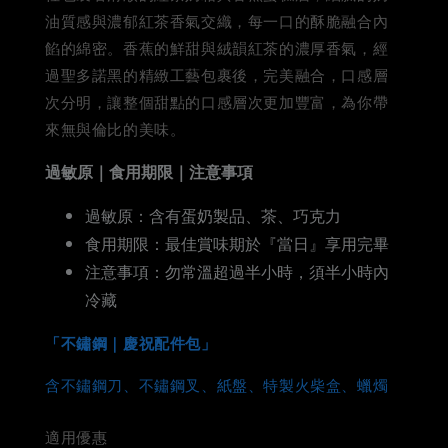
油質感與濃郁紅茶香氣交織，每一口的酥脆融合內
餡的綿密。香蕉的鮮甜與絨韻紅茶的濃厚香氣，經
過聖多諾黑的精緻工藝包裹後，完美融合，口感層
次分明，讓整個甜點的口感層次更加豐富，為你帶
來無與倫比的美味。
過敏原｜食用期限｜注意事項
過敏原：含有蛋奶製品、茶、巧克力
食用期限：最佳賞味期於『當日』享用完畢
注意事項：勿常溫超過半小時，須半小時內
冷藏
「不鏽鋼｜慶祝配件包」
含不鏽鋼刀、不鏽鋼叉、紙盤、特製火柴盒、蠟燭
適用優惠