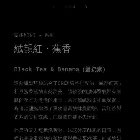
1
/
4
聖多MINI - 系列
絨韻紅・蕉香
Black Tea &
Banana
（蛋奶素）
這款甜點巧妙結合了CREM獨特拼配的「絨韻紅茶」
和成熟香蕉的自然甜美。這款茶的濃郁香氣帶有細
膩的花香與淡淡的果香，茶香如絨般柔和而深邃，
為這款甜點增添了層次豐富的味覺體驗。當紅茶與
香蕉的香甜交織，口感濃郁卻不失清新。
外層巧克力焦糖泡芙酥、法式外皮酥脆的口感，內
裡包裹著滑順的紅茶奶霜與香蕉蛋糕層，細膩的奶