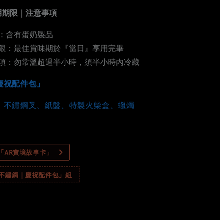
用期限｜注意事項
：含有蛋奶製品
限：最佳賞味期於『當日』享用完畢
項：勿常溫超過半小時，須半小時內冷藏
慶祝配件包」
、不鏽鋼叉、紙盤、特製火柴盒、蠟燭
製「AR實境故事卡」
「不鏽鋼｜慶祝配件包」組