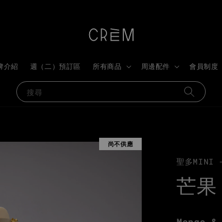
牌介紹
週（二）預訂區
所有商品
周邊配件
會員制度
搜尋
尚不供應
聖多MINI 
芒果