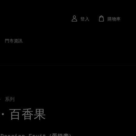
登入
購物車
門市資訊
- 系列
・百香果