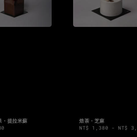
焙茶・芝麻
果・提拉米蘇
Regular
NT$ 1,380
-
NT$ 3
ar
80
price