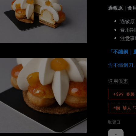
過敏原｜食
過敏原
食用期
注意事
「不鏽鋼｜
含不鏽鋼刀
適用優惠
+$99 客
*贈 雙人
取貨日
-