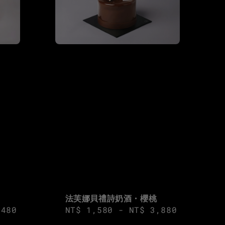
法芙娜貝禮詩奶酒・櫻桃
,480
Regular
NT$ 1,580
-
NT$ 3,880
price