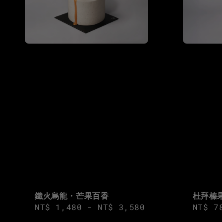
鐵火烏龍・芒果百香
杜拜榛
Regular
NT$ 1,480
-
NT$ 3,580
Regul
NT$ 7
price
price