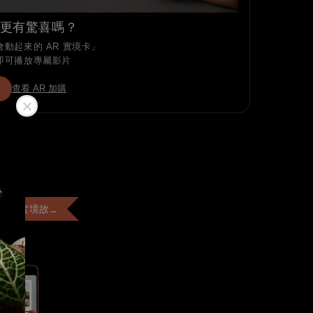
更有驚喜嗎？
動起來的 AR 實境卡」
即可播放專屬影片
查看 AR 加購
+$99 客製「AR實境故事卡」