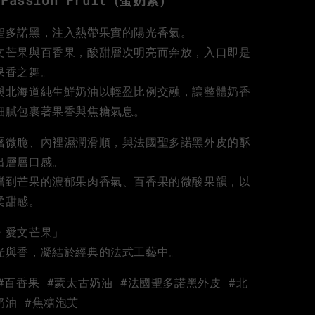
 Passion Fruit（蛋奶素）
聖多諾黑，注入熱帶果實的陽光香氣。
文芒果與百香果，酸甜層次明亮而奔放，入口即是
果香之舞。
與北海道純生鮮奶油以輕盈比例交融，讓整體奶香
細膩包裹著果香與焦糖氣息。
層微脆、內裡濕潤滑順，與法國聖多諾黑外皮的酥
出層層口感。
嚐到芒果的濃郁果肉香氣、百香果的微酸果韻，以
柔甜感。
・愛文芒果」
光與香，凝結於經典的法式工藝中。
#百香果 #蒙太古奶油 #法國聖多諾黑外皮 #北
奶油 #焦糖泡芙