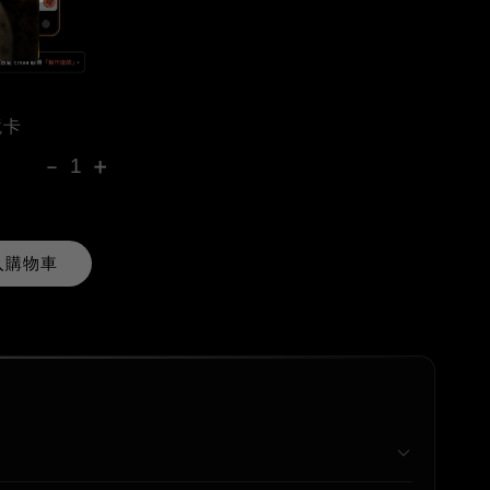
境卡
-
+
入購物車