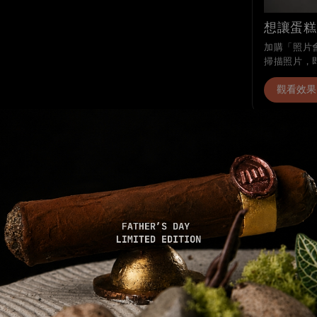
想讓蛋糕
加購「照片會
掃描照片，
觀看效果
分享