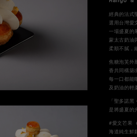
Mango &
經典的法式
選用台灣愛
一場盛夏的
蒙太古奶油
柔順不膩，
焦糖泡芙外
香共同構築
每一口都能
及奶油的輕
「聖多諾黑
是將盛夏的
#愛文芒果 
海道純生鮮