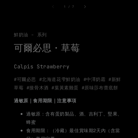
1
/
7
鮮奶油 - 系列
可爾必思・草莓
Calpis Strawberry
#可爾必思 #北海道花雫鮮奶油 #中澤奶霜 #新鮮
草莓 #接骨木酒 #葉黃素雞蛋 #原味莎布蕾底餅
過敏原｜食用期限｜注意事項
過敏原：含有蛋奶製品、酒、吉利丁、堅果、
蜂蜜
食用期限：（冷藏）最佳賞味期2天內（含當