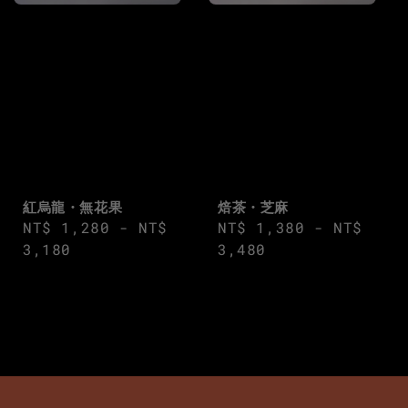
焙茶・芝麻
紅烏龍・無花果
Regular
NT$ 1,380
-
NT$
Regular
NT$ 1,280
-
NT$
price
3,480
price
3,180