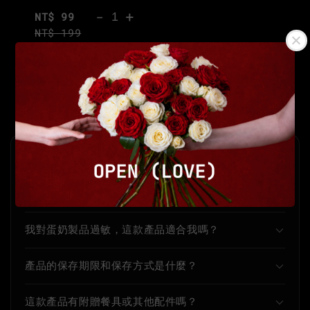
-
+
NT$ 99
NT$ 199
加入購物車
Frequently asked questions
這款可爾必思・草莓有哪些主要成分？
我對蛋奶製品過敏，這款產品適合我嗎？
產品的保存期限和保存方式是什麼？
這款產品有附贈餐具或其他配件嗎？