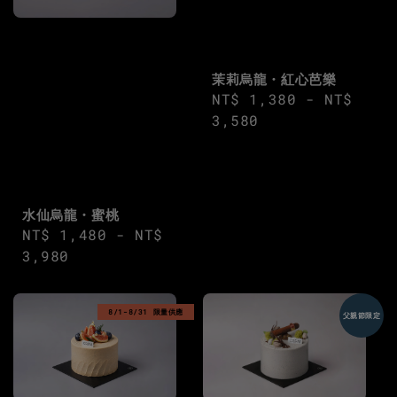
茉莉烏龍・紅心芭樂
Regular
NT$ 1,380
-
NT$
price
3,580
水仙烏龍・蜜桃
Regular
NT$ 1,480
-
NT$
price
3,980
8/1-8/31 限量供應
父親節限定