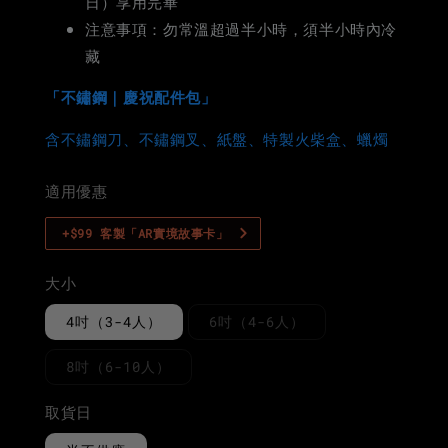
日）享用完畢
注意事項：勿常溫超過半小時，須半小時內冷
藏
「不鏽鋼｜慶祝配件包」
含不鏽鋼刀、不鏽鋼叉、紙盤、特製火柴盒、蠟燭
適用優惠
+$99 客製「AR實境故事卡」
大小
4吋（3-4人）
6吋（4-6人）
8吋（6-10人）
取貨日