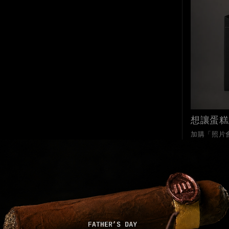
想讓蛋糕
加購「照片會
掃描照片，
觀看效果
分享