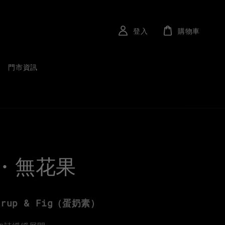
登入
購物車
門市資訊
・無花果
yrup & Fig
（蛋奶素）