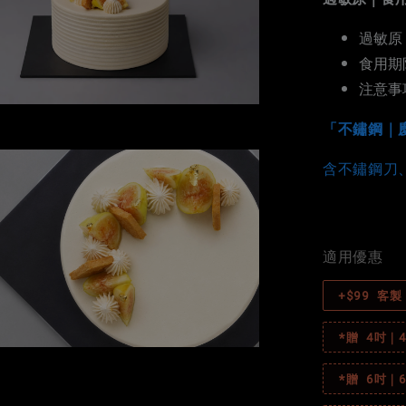
過敏原
食用期
注意事
「不鏽鋼｜
含不鏽鋼刀
適用優惠
+$99 客
*贈 4吋
*贈 6吋