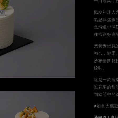
一口溫柔，
楓糖的迷人
氣息與焦糖
北海道中澤
種恰到好處
葉黃素蛋糕
融合，輕柔
沙布蕾餅乾
餘味。
這是一款溫
無花果的甜
到餘韻中的
#加拿大楓糖
過敏原｜食