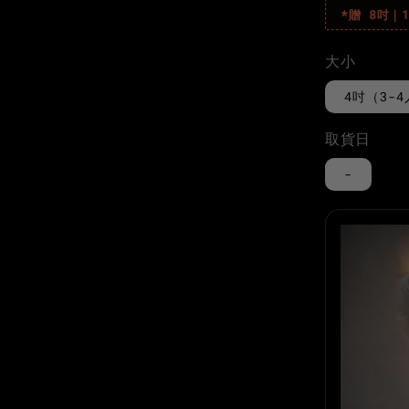
*贈 8吋｜
大小
4吋（3-
取貨日
-