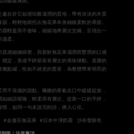
如詩緩緩展開。
之處在於它如琥珀般溫潤的質地，帶有淡淡的木質
餘韻，輕輕地烘托出無花果本身細緻柔軟的果甜。
奶霜輕盈而不搶味，細膩地將層次交織，呈現出一
的溫柔。
的質感細緻綿密，與新鮮無花果濕潤而豐潤的口感
、穩定，形成平靜卻富有層次的美味律動。底層的
輕脆點綴，恰如不經意的驚喜，為整體帶來明亮的
柔而不張揚的甜點。楓糖的香氣在口中緩緩綻放，
潤如細語呢喃，輕柔而有層次。從第一口的平靜，
深情，如同一句未說完的詩，撩人心弦。
 #金傲芬無花果 #日本中澤奶霜
沙布蕾餅乾
#
用期限｜注意事項