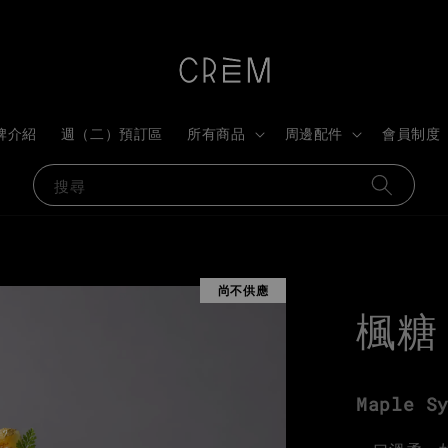
牌介紹
週（二）預訂區
所有商品
周邊配件
會員制度
搜尋
尚不供應
楓糖
Maple S