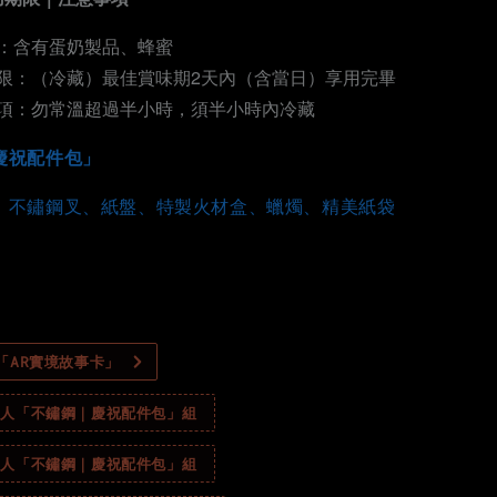
：含有蛋奶製品、蜂蜜
限：（冷藏）最佳賞味期2天內（含當日）享用完畢
項：勿常溫超過半小時，須半小時內冷藏
慶祝配件包」
、不鏽鋼叉、紙盤、特製火材盒、蠟燭、精美紙袋
製「AR實境故事卡」
｜4人「不鏽鋼｜慶祝配件包」組
｜6人「不鏽鋼｜慶祝配件包」組