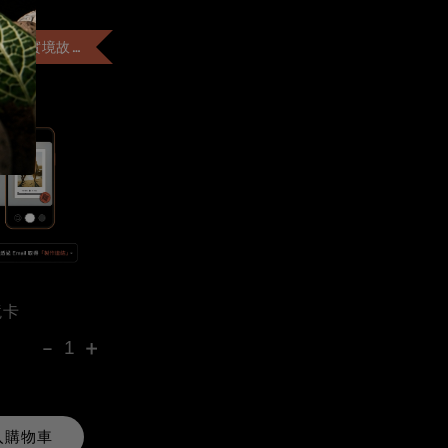
+$99 客製「AR實境故事卡」
境卡
-
+
入購物車