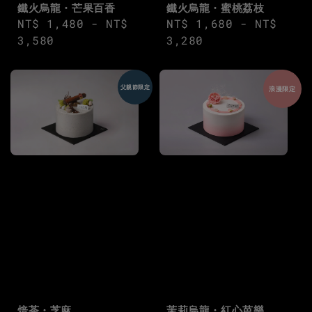
鐵火烏龍・蜜桃荔枝
鐵火烏龍・芒果百香
Regular
NT$ 1,680
-
NT$
Regular
NT$ 1,480
-
NT$
price
3,280
price
3,580
父親節限定
浪漫限定
焙茶・芝麻
茉莉烏龍・紅心芭樂