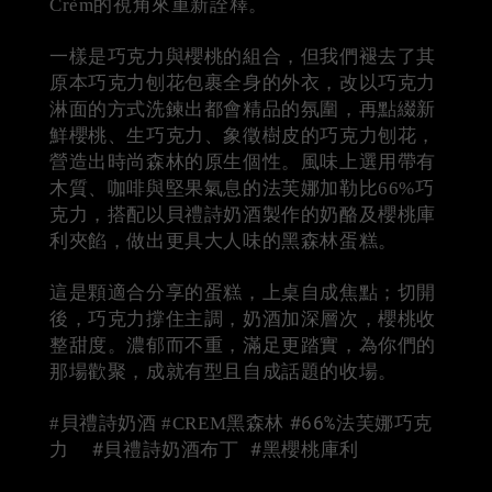
Crèm的視角來重新詮釋。
一樣是巧克力與櫻桃的組合，但我們褪去了其
原本巧克力刨花包裹全身的外衣，改以巧克力
淋面的方式洗鍊出都會精品的氛圍，再點綴新
鮮櫻桃、生巧克力、象徵樹皮的巧克力刨花，
營造出時尚森林的原生個性。風味上選用帶有
木質、咖啡與堅果氣息的法芙娜加勒比66%巧
克力，搭配以貝禮詩奶酒製作的奶酪及櫻桃庫
利夾餡，做出更具大人味的黑森林蛋糕。
這是顆適合分享的蛋糕，上桌自成焦點；切開
後，巧克力撐住主調，奶酒加深層次，櫻桃收
整甜度。濃郁而不重，滿足更踏實，為你們的
那場歡聚，成就有型且自成話題的收場。
#66%法芙娜巧克
#貝禮詩奶酒 #CREM黑森林
力 #貝禮詩奶酒布丁 #黑櫻桃庫利