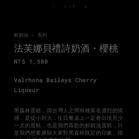
1
/
7
鮮奶油 - 系列
法芙娜貝禮詩奶酒・櫻桃
Regular
NT$ 1,580
price
Valrhona Baileys Cherry
Liqueur
黑森林蛋糕，與台灣人之間有種莫名濃烈的情
感，是從小到大，生日餐桌上一定會出現至少
一次的蛋糕，也是我們喜歡的鮮奶油蛋糕，只
是我們想要摒除大家對黑森林既定的印象，用