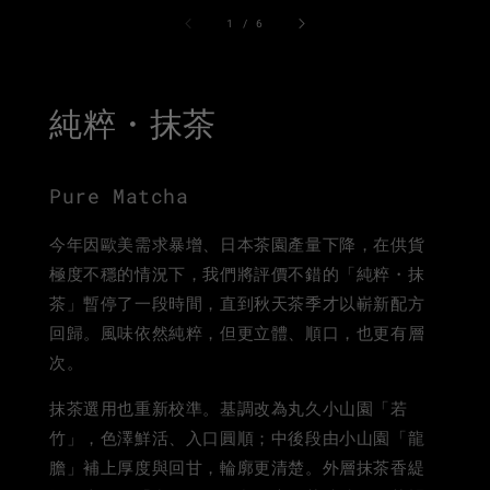
1
/
6
純粹・抹茶
Pure Matcha
今年因歐美需求暴增、日本茶園產量下降，在供貨
極度不穩的情況下，我們將評價不錯的「純粹・抹
茶」暫停了一段時間，直到秋天茶季才以嶄新配方
回歸。風味依然純粹，但更立體、順口，也更有層
次。
抹茶選用也重新校準。基調改為丸久小山園「若
竹」，色澤鮮活、入口圓順；中後段由小山園「龍
膽」補上厚度與回甘，輪廓更清楚。外層抹茶香緹