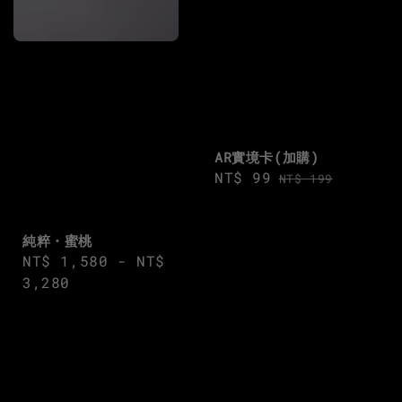
AR實境卡(加購)
Sale
NT$ 99
Regular
NT$ 199
price
price
純粹・蜜桃
Regular
NT$ 1,580
-
NT$
price
3,280