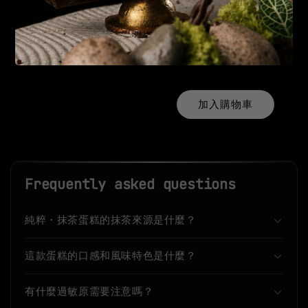
AR實境卡
-
+
NT$ 99
NT$ 199
加入購物車
Frequently asked questions
純粹・抹茶蛋糕的抹茶來源是什麼？
這款蛋糕的口感和風味特色是什麼？
有什麼過敏原需要注意嗎？