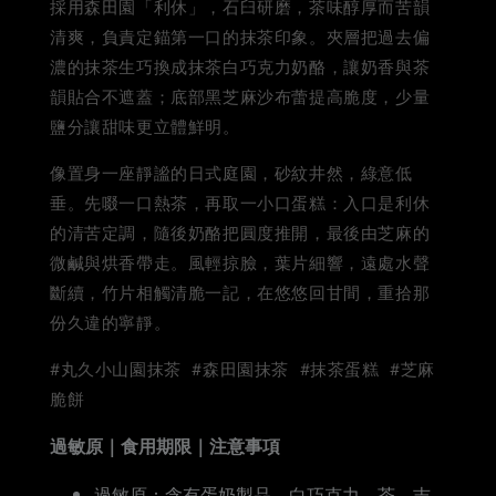
採用森田園「利休」，石臼研磨，茶味醇厚而苦韻
清爽，負責定錨第一口的抹茶印象。夾層把過去偏
濃的抹茶生巧換成抹茶白巧克力奶酪，讓奶香與茶
韻貼合不遮蓋；底部黑芝麻沙布蕾提高脆度，少量
鹽分讓甜味更立體鮮明。
像置身一座靜謐的日式庭園，砂紋井然，綠意低
垂。先啜一口熱茶，再取一小口蛋糕：入口是利休
的清苦定調，隨後奶酪把圓度推開，最後由芝麻的
微鹹與烘香帶走。風輕掠臉，葉片細響，遠處水聲
斷續，竹片相觸清脆一記，在悠悠回甘間，重拾那
份久違的寧靜。
#丸久小山園抹茶 #森田園抹茶 #抹茶蛋糕 #芝麻
脆餅
過敏原｜食用期限｜注意事項
過敏原：含有蛋奶製品、白巧克力、茶、吉