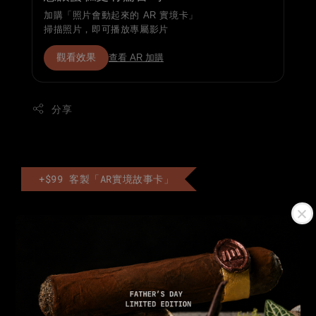
加購「照片會動起來的 AR 實境卡」
掃描照片，即可播放專屬影片
觀看效果
查看 AR 加購
分享
+$99 客製「AR實境故事卡」