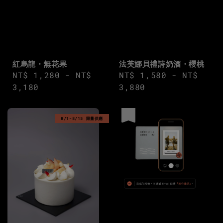
紅烏龍・無花果
法芙娜貝禮詩奶酒・櫻桃
Regular
NT$ 1,280
-
NT$
Regular
NT$ 1,580
-
NT$
price
3,180
price
3,880
優惠
8/1-8/15 限量供應