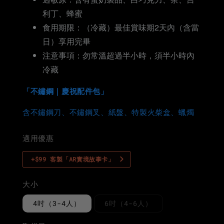
利丁、蜂蜜
食用期限：（冷藏）最佳賞味期2天內（含當
日）享用完畢
注意事項：勿常溫超過半小時，須半小時內
冷藏
「不鏽鋼｜慶祝配件包」
含不鏽鋼刀、不鏽鋼叉、紙盤、特製火柴盒、蠟燭
適用優惠
+$99 客製「AR實境故事卡」
大小
4吋（3-4人）
6吋（4-6人）