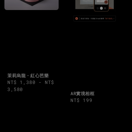
茉莉烏龍・紅心芭樂
Regular
NT$ 1,380
-
NT$
price
3,580
AR實境相框
Regular
NT$ 199
price