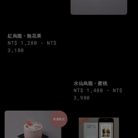
紅烏龍・無花果
Regular
NT$ 1,280
-
NT$
price
3,180
水仙烏龍・蜜桃
Regular
NT$ 1,480
-
NT$
price
3,980
浪漫限定