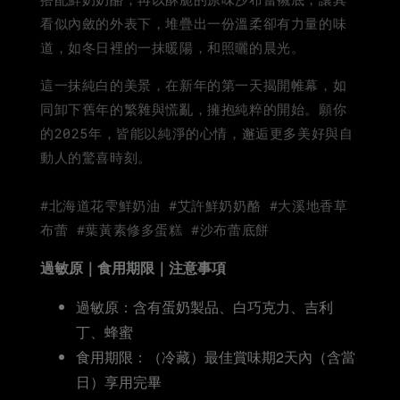
看似內斂的外表下，堆疊出一份溫柔卻有力量的味
道，如冬日裡的一抹暖陽，和照曬的晨光。
這一抹純白的美景，在新年的第一天揭開帷幕，如
同卸下舊年的繁雜與慌亂，擁抱純粹的開始。願你
的2025年，皆能以純淨的心情，邂逅更多美好與自
動人的驚喜時刻。
#北海道花雫鮮奶油 #艾許鮮奶奶酪 #大溪地香草
布蕾 #葉黃素修多蛋糕 #沙布蕾底餅
過敏原｜食用期限｜注意事項
過敏原：含有蛋奶製品、白巧克力、吉利
丁、蜂蜜
食用期限：（冷藏）最佳賞味期2天內（含當
日）享用完畢