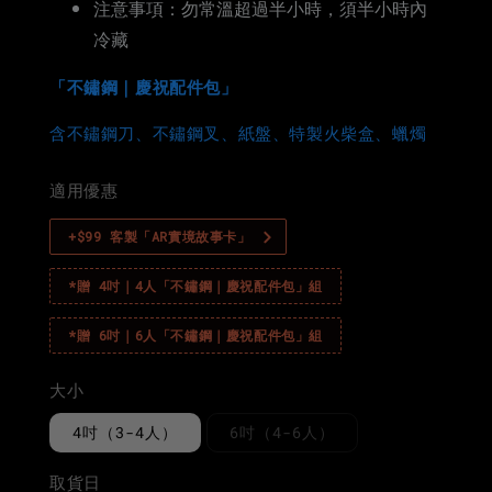
注意事項：勿常溫超過半小時，須半小時內
冷藏
「不鏽鋼｜慶祝配件包」
含不鏽鋼刀、不鏽鋼叉、紙盤、特製火柴盒、蠟燭
適用優惠
+$99 客製「AR實境故事卡」
*贈 4吋｜4人「不鏽鋼｜慶祝配件包」組
*贈 6吋｜6人「不鏽鋼｜慶祝配件包」組
大小
4吋（3-4人）
6吋（4-6人）
取貨日