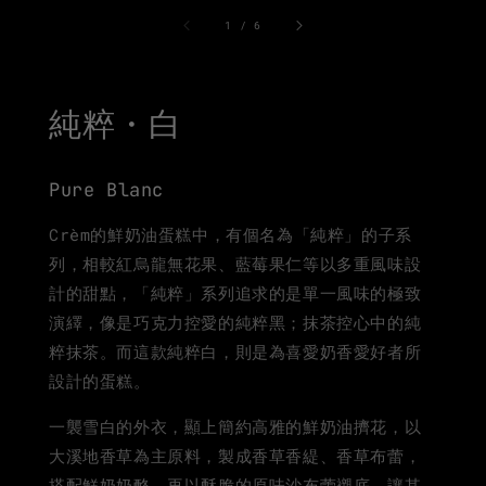
1
/
6
純粹・白
Pure Blanc
Crèm的鮮奶油蛋糕中，有個名為「純粹」的子系
列，相較紅烏龍無花果、藍莓果仁等以多重風味設
計的甜點，「純粹」系列追求的是單一風味的極致
演繹，像是巧克力控愛的純粹黑；抹茶控心中的純
粹抹茶。而這款純粹白，則是為喜愛奶香愛好者所
設計的蛋糕。
一襲雪白的外衣，顯上簡約高雅的鮮奶油擠花，以
大溪地香草為主原料，製成香草香緹、香草布蕾，
搭配鮮奶奶酪，再以酥脆的原味沙布蕾襯底，讓其