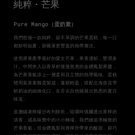
純粹・芒果
Pure Mango（蛋奶素）
我們想做一款純粹、卻不單調的芒果蛋糕，每一口
都鮮明如夏，卻藏著更豐盈的熱帶層次。
使用屏東產季最好的愛文芒果，果香濃郁，豐潤多
汁。中間夾入以香草籽慢慢熬煮的金鑽鳳梨果醬，
為芒果香氣添上一層柔和且立體的熱帶風味。蛋糕
體用葉黃素雞蛋製成，蓬鬆輕盈，搭配北海道花雫
鮮奶油的細緻化口，在舌尖自然鋪展出熟悉的夏日
味道。
底層鋪著檸檬沙布列餅乾，咀嚼時偶爾透出青檸的
清香，成為味覺中的小小轉場。我們雖追求極致的
芒果香氣，但金鑽鳳梨與青檸所帶來的酸甜，卻巧