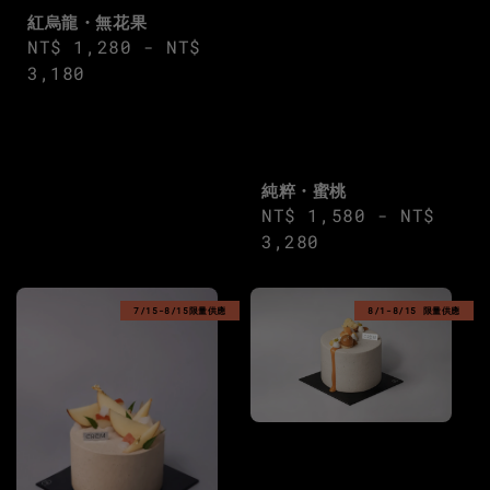
紅烏龍・無花果
Regular
NT$ 1,280
-
NT$
price
3,180
純粹・蜜桃
Regular
NT$ 1,580
-
NT$
price
3,280
7/15-8/15限量供應
8/1-8/15 限量供應