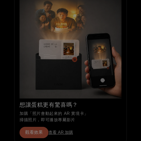
想讓蛋糕更有驚喜嗎？
加購「照片會動起來的 AR 實境卡」
掃描照片，即可播放專屬影片
觀看效果
查看 AR 加購