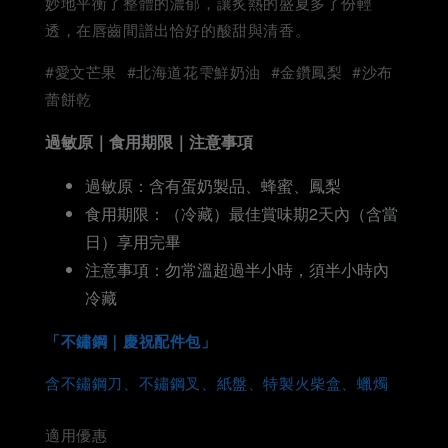
妙地平衡了整體的濃郁，讓炙熱的盛夏多了份輕
透，在唇齒間譜出恰好的酸甜與清香。
#愛文芒果 #北海道花雫鮮奶油 #金鑽鳳梨 #沙布
蕾餅乾
過敏原｜食用期限｜注意事項
過敏原：含有蛋奶製品、蜂蜜、鳳梨
食用期限：（冷藏）最佳賞味期2天內（含當
日）享用完畢
注意事項：勿常溫超過半小時，須半小時內
冷藏
「不鏽鋼｜慶祝配件包」
含不鏽鋼刀、不鏽鋼叉、紙盤、特製火柴盒、蠟燭
適用優惠