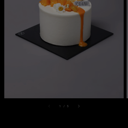
1
/
5