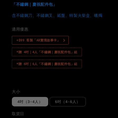
「不鏽鋼｜慶祝配件包」
含不鏽鋼刀、不鏽鋼叉、紙盤、特製火柴盒、蠟燭
適用優惠
+$99 客製「AR實境故事卡」
*贈 4吋｜4人「不鏽鋼｜慶祝配件包」組
*贈 6吋｜6人「不鏽鋼｜慶祝配件包」組
購買此產品可獲得 1580 CRÈM Points
大小
4吋（3-4人）
6吋（4-6人）
取貨日