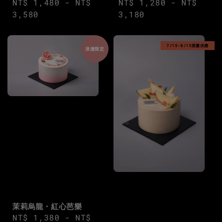
Regular
NT$ 1,480
-
NT$
Regular
NT$ 1,280
-
NT$
price
3,580
price
3,180
7/15-8/15限量供應
浪漫限定
茉莉烏龍・紅心芭樂
Regular
NT$ 1,380
-
NT$