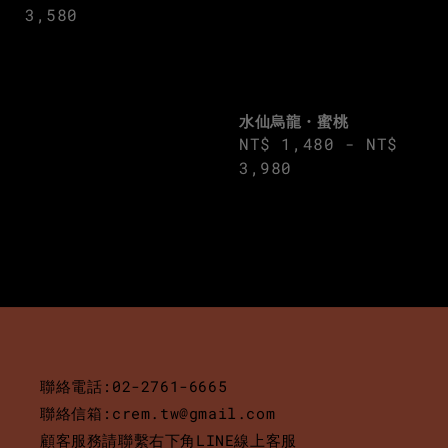
price
3,580
水仙烏龍・蜜桃
Regular
NT$ 1,480
-
NT$
price
3,980
聯絡電話:02-2761-6665
聯絡信箱:crem.tw@gmail.com
顧客服務請聯繫右下角LINE線上客服