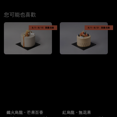
您可能也喜歡
8/1-8/15 限量供應
8/1-8/31 限量供應
鐵火烏龍・芒果百香
紅烏龍・無花果