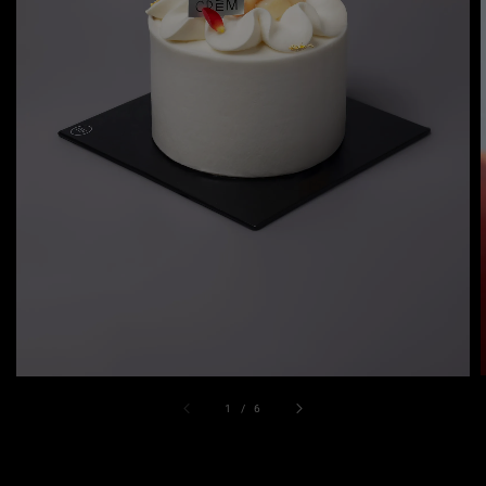
1
/
6