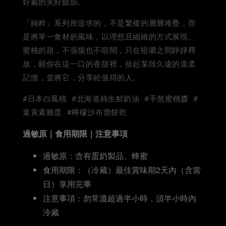
好處的美好餘韻。
「純粹」系列所追求的，不是繁複的層層堆疊，而
是將單一食材的風味，以理想且細緻的方式展現。
蜜桃的甜，不張揚也不喧鬧，只在咀嚼之間靜靜釋
放，願你在這一口的香甜裡，拾起某段久違的溫柔
記憶，並將它，分享給值得的人。
#日本白鳳桃 #北海道純生鮮奶油 #手熬蜜桃醬 #
葉黃素雞蛋 #檸檬沙布蕾餅乾
過敏原｜食用期限｜注意事項
過敏原：含有蛋奶製品、蜂蜜
食用期限：（冷藏）最佳賞味期2天內（含當
日）享用完畢
注意事項：勿常溫超過半小時，須半小時內
冷藏