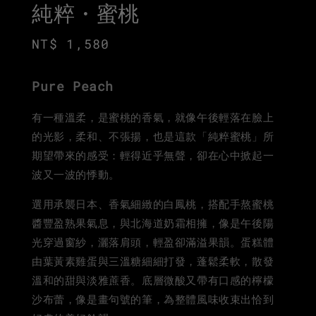
純粹・蜜桃
Regular
NT$ 1,580
price
Pure Peach
有一種溫柔，是蜜桃的香氣，就像午後輕落在臉上
的光影，柔和、不張揚，也是這款「純粹蜜桃」所
期望帶來的感受：輕得近乎無聲，卻在心中掀起一
波又一波的悸動。
選用承襲日本、香氣細緻的白鳳桃，搭配手熬蜜桃
醬豐盈熟果氣息，與北海道奶霜相擁，像是午後陽
光穿過窗紗，灑落肩頭，輕盈卻滿溢果韻。蛋糕體
由葉黃素雞蛋與三溫糖細細打發，蓬鬆柔軟，散發
溫和的甜與淡雅蔗香。底層微酸又帶有口感的檸檬
沙布蕾，像是畫句號的筆，為整體風味收束出恰到