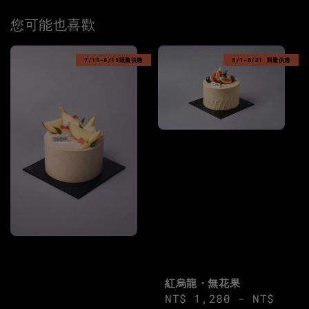
您可能也喜歡
7/15-8/15限量供應
8/1-8/31 限量供應
紅烏龍・無花果
Regular
NT$ 1,280
-
NT$