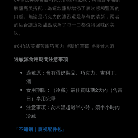
酸甜完美搭配，為這款甜點增添了層次感和豐富的
口感。無論是巧克力的濃烈還是草莓的清新，兩者
的結合讓這款甜點成為了每一口都值得回味的美
味。
#64%法芙娜苦甜巧克力 #新鮮草莓 #接骨木酒
過敏源食用期間注意事項
過敏原：含有蛋奶製品、巧克力、吉利丁、
酒
食用期限：（冷藏）最佳賞味期2天內（含當
日）享用完畢
注意事項：勿常溫超過半小時，須半小時內
冷藏
「不鏽鋼｜慶祝配件包」