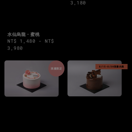
price
3,180
水仙烏龍・蜜桃
Regular
NT$ 1,480
-
NT$
price
3,980
8/15-8/30限量供應
浪漫限定