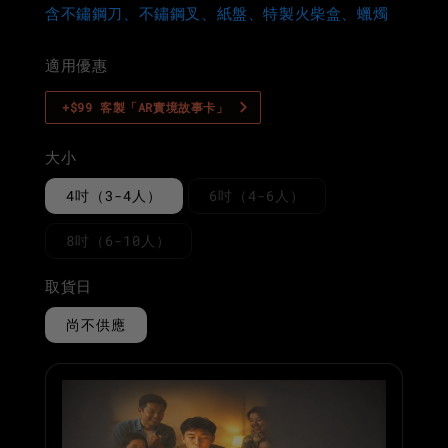
含不鏽鋼刀、不鏽鋼叉、紙盤、特製火柴盒、蠟燭
適用優惠
+$99 客製「AR實境故事卡」
大小
4吋（3-4人）
6吋（4-6人）
8吋（6-10人）
取貨日
尚不供應