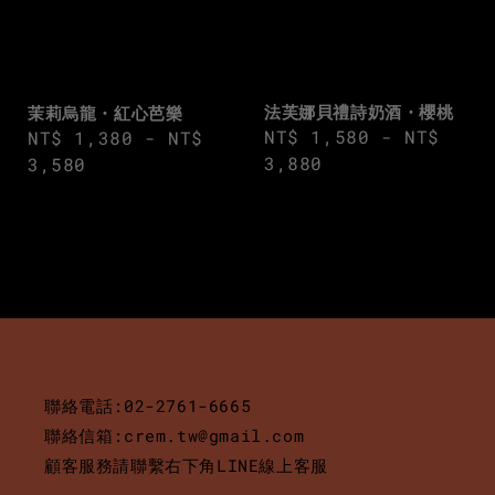
法芙娜貝禮詩奶酒・櫻桃
茉莉烏龍・紅心芭樂
Regular
NT$ 1,580
-
NT$
Regular
NT$ 1,380
-
NT$
price
3,880
price
3,580
聯絡電話:02-2761-6665
聯絡信箱:crem.tw@gmail.com
顧客服務請聯繫右下角LINE線上客服