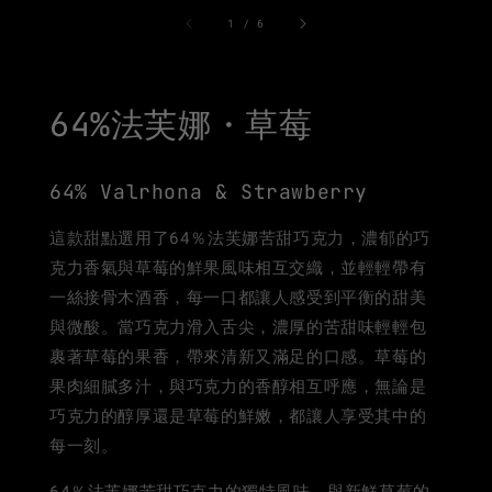
1
/
6
64%法芙娜・草莓
64% Valrhona & Strawberry
這款甜點選用了64％法芙娜苦甜巧克力，濃郁的巧
克力香氣與草莓的鮮果風味相互交織，並輕輕帶有
一絲接骨木酒香，每一口都讓人感受到平衡的甜美
與微酸。當巧克力滑入舌尖，濃厚的苦甜味輕輕包
裹著草莓的果香，帶來清新又滿足的口感。草莓的
果肉細膩多汁，與巧克力的香醇相互呼應，無論是
巧克力的醇厚還是草莓的鮮嫩，都讓人享受其中的
每一刻。
64％法芙娜苦甜巧克力的獨特風味，與新鮮草莓的