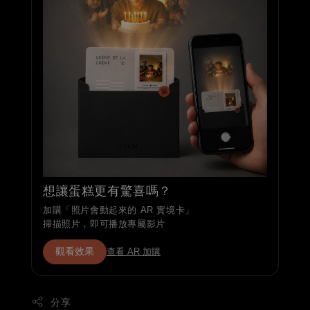
想讓蛋糕更有驚喜嗎？
加購「照片會動起來的 AR 實境卡」
掃描照片，即可播放專屬影片
觀看效果
查看 AR 加購
分享