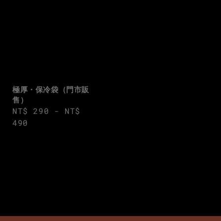
極厚・保冷袋（門市販
售）
Regular
NT$ 290
-
NT$
price
490