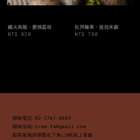
杜拜榛果・提拉米蘇
鐵火烏龍・蜜桃荔枝
Regular
NT$ 780
Regular
NT$ 820
price
price
聯絡電話:02-2761-6665
聯絡信箱:crem.tw@gmail.com
顧客服務請聯繫右下角LINE線上客服