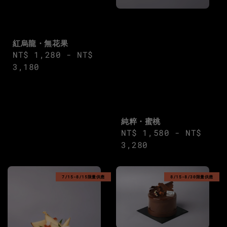
紅烏龍・無花果
Regular
NT$ 1,280
-
NT$
price
3,180
純粹・蜜桃
Regular
NT$ 1,580
-
NT$
price
3,280
7/15-8/15限量供應
8/15-8/30限量供應