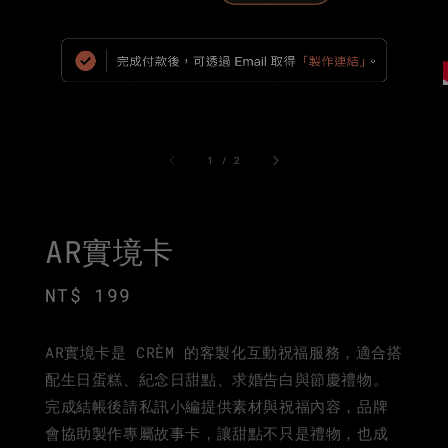
1
/
2
AR實境卡
Regular
NT$ 199
price
AR實境卡是 CRÈM 的客製化互動祝福服務，適合搭
配生日蛋糕、紀念日甜點、求婚告白與節慶禮物。
完成結帳後請私訊小編提供素材與祝福內容，品牌
會協助製作專屬故事卡，讓甜點不只是禮物，也成