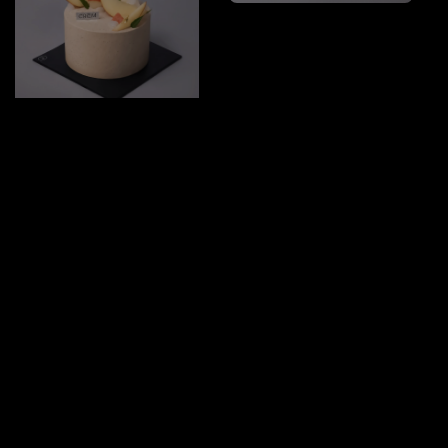
法芙娜貝禮詩奶酒・櫻桃
Regular
NT$ 1,580
-
NT$
price
3,880
水仙烏龍・蜜桃
Regular
NT$ 1,480
-
NT$
price
3,980