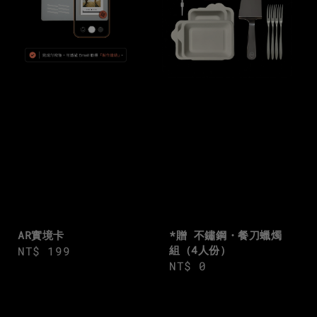
AR實境卡
*贈 不鏽鋼・餐刀蠟燭
組（4人份）
Regular
NT$ 199
Regular
NT$ 0
price
price