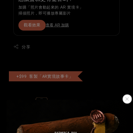
加購「照片會動起來的 AR 實境卡」
掃描照片，即可播放專屬影片
觀看效果
查看 AR 加購
分享
+$99 客製「AR實境故事卡」