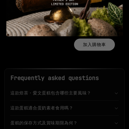
AR實境卡
-
+
NT$ 99
NT$ 199
加入購物車
Frequently asked questions
這款焙茶・愛文蛋糕包含哪些主要風味？
這款蛋糕適合蛋奶素者食用嗎？
蛋糕的保存方式及賞味期限為何？