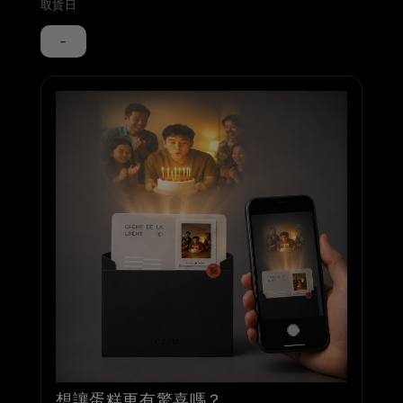
取貨日
-
想讓蛋糕更有驚喜嗎？