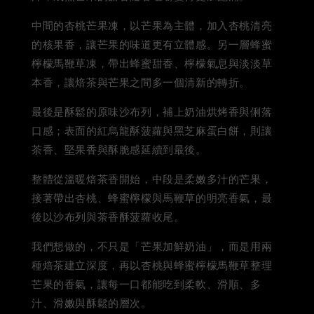
中間的杏桃芒果凍，以芒果為主體，加入杏桃清亮
的核果香，讓芒果的味道更有立體感。另一層蜂蜜
檸檬馬鞭草凍，帶出蜂蜜甜香、檸檬氣息與淡淡草
本香，讓焙茶與芒果之間多一個清新的轉折。
最後是酥鬆的原味沙布列，補上奶油烘烤香與俐落
口感；表面的紅烏龍酥菠蘿與黑芝麻蛋白餅，則讓
茶香、堅果香與酥脆感延續到最後。
整體從溫暖焙茶香開始，中段是柔嫩多汁的芒果，
接著帶出杏桃、蜂蜜檸檬與馬鞭草的明亮香氣，最
後以沙布列與茶香酥菠蘿收尾。
我們想做的，不只是「芒果加鮮奶油」，而是用兩
種焙茶建立深度，再以杏桃與蜂蜜檸檬馬鞭草整理
芒果的香氣，讓每一口都能吃到柔軟、滑順、多
汁、滑嫩與酥鬆的層次。