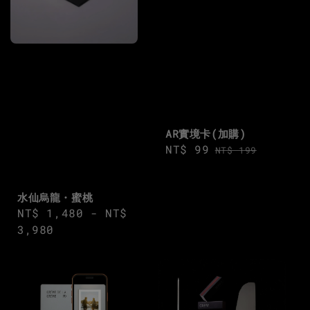
AR實境卡(加購)
Sale
NT$ 99
Regular
NT$ 199
price
price
水仙烏龍・蜜桃
Regular
NT$ 1,480
-
NT$
price
3,980