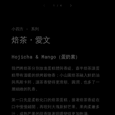
1
/
4
小四方 - 系列
焙茶・愛文
Hojicha & Mango（蛋奶素）
我們將焙茶分別放進蛋糕體與香緹。森半焙茶讓蛋
糕帶有溫暖的烘烤穀物香；小山園焙茶融入鮮奶油
與馬斯卡邦，讓茶香變得更滑順、圓潤，也多了一
層細緻的乳香。
第一口先是柔軟化口的焙茶蛋糕，接著焙茶香緹在
口中慢慢鋪開，再咬到大塊新鮮芒果。果肉柔嫩多
汁，成熟芒果的甜香隨著咀嚼變得更加飽滿。