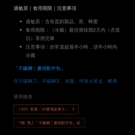
過敏原｜食用期限｜注意事項
過敏原：含有蛋奶製品、茶、蜂蜜
食用期限：（冷藏）最佳賞味期2天內（含當
日）享用完畢
注意事項：勿常溫超過半小時，須半小時內
冷藏
「不鏽鋼｜慶祝配件包」
含不鏽鋼刀、不鏽鋼叉、紙盤、特製火柴盒、蠟燭
適用優惠
+$99 客製「AR實境故事卡」
*贈 雙人「不鏽鋼｜慶祝配件包」組