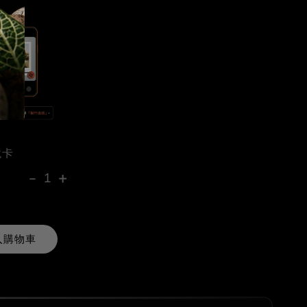
境卡
-
+
入購物車