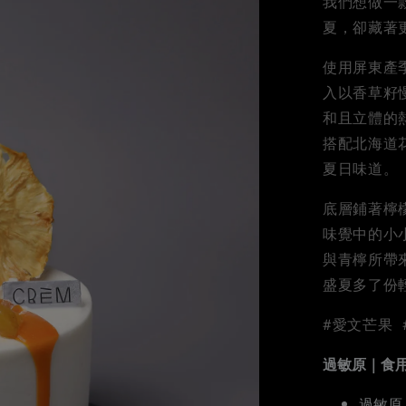
我們想做一
夏，卻藏著
使用屏東產
入以香草籽
和且立體的
搭配北海道
夏日味道。
底層鋪著檸
味覺中的小
與青檸所帶
盛夏多了份
#愛文芒果 
過敏原｜食
過敏原