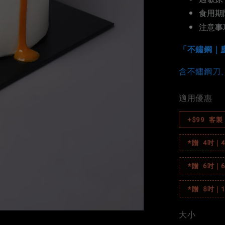
食用期
注意事
「不鏽鋼｜
含不鏽鋼刀
適用優惠
+$99 客
*贈 4吋
*贈 6吋
*贈 8吋｜
大小