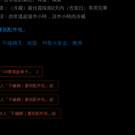
限：（冷藏）最佳賞味期2天內（含當日）享用完畢
項：勿常溫超過半小時，須半小時內冷藏
慶祝配件包」
、不鏽鋼叉、紙盤、特製火柴盒、蠟燭
製「AR實境故事卡」
｜4人「不鏽鋼｜慶祝配件包」組
｜6人「不鏽鋼｜慶祝配件包」組
10人「不鏽鋼｜慶祝配件包」組