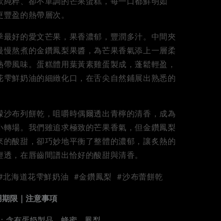
款純粹、卻不單調的芒果蛋糕，每一口都鮮明如
更豐盈的熱帶層次。
季最好的愛文芒果，果香濃郁，豐潤多汁。中間夾
慢慢熬煮的金鑽鳳梨果醬，為芒果香氣添上一層柔
熱帶風味。蛋糕體用葉黃素雞蛋製成，蓬鬆輕盈，
花雫鮮奶油的細緻化口，在舌尖自然鋪展出熟悉的
檬沙布列餅乾，咀嚼時偶爾透出青檸的清香，成為
小轉場。我們雖追求極致的芒果香氣，但金鑽鳳梨
來的酸甜，卻巧妙地平衡了整體的濃郁，讓炙熱的
輕透，在唇齒間譜出恰好的酸甜與清香。
#北海道花雫鮮奶油 #金鑽鳳梨 #沙布蕾餅乾
用期限｜注意事項
：含有蛋奶製品、蜂蜜、鳳梨