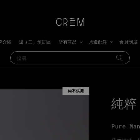
牌介紹
週（二）預訂區
所有商品
周邊配件
會員制度
搜尋
尚不供應
純粹
Pure M