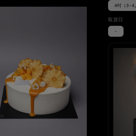
4吋（3-
取貨日
-