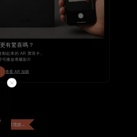
更有驚喜嗎？
動起來的 AR 實境卡」
即可播放專屬影片
查看 AR 加購
+$99 客製「AR實境故事卡」