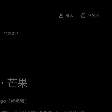
登入
購物車
門市資訊
・芒果
ango（蛋奶素）