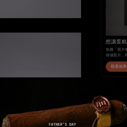
想讓蛋糕
加購「照片會
掃描照片，
觀看效果
分享