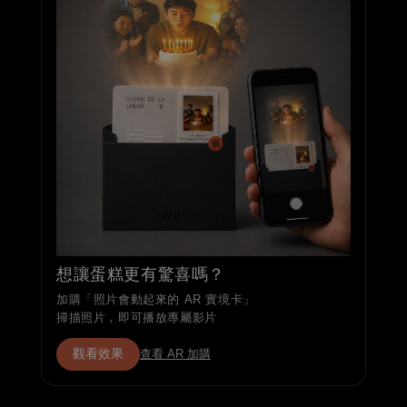
想讓蛋糕更有驚喜嗎？
加購「照片會動起來的 AR 實境卡」
掃描照片，即可播放專屬影片
觀看效果
查看 AR 加購