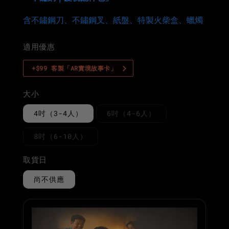
含不鏽鋼刀、不鏽鋼叉、紙盤、特製火柴盒、蠟燭
適用優惠
+$99 客製「AR實境故事卡」
大小
4吋（3-4人）
6吋（4-6人）
8吋（6-10人）
取貨日
尚不供應