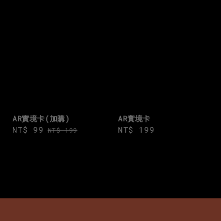
AR實境卡(加購)
AR實境卡
Sale
NT$ 99
Regular
Regular
NT$ 199
NT$ 199
price
price
price