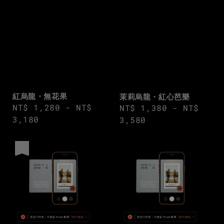
紅烏龍・無花果
茉莉烏龍・紅心芭樂
Regular
NT$ 1,280
-
NT$
Regular
NT$ 1,380
-
NT$
price
3,180
price
3,580
優惠