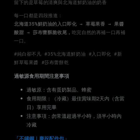
留下的是草莓的清爽與北海道鮮奶油的奶香
每一口都是四段推進：
北海道35%鮮奶油的入口即化 → 草莓果香 → 果醬
酸甜 →
莎布蕾
酥脆收尾，
吃完自然的再補一口再補
一口。
#純白卻不凡 #35%北海道鮮奶油 #入口即化 #新
鮮草莓果醬 #莎布蕾餅乾
過敏源食用期間注意事項
過敏原：含有蛋奶製品、蜂蜜
食用期限：（冷藏）最佳賞味期2天內（含當
日）享用完畢
注意事項：勿常溫超過半小時，須半小時內
冷藏
「不鏽鋼｜慶祝配件包」