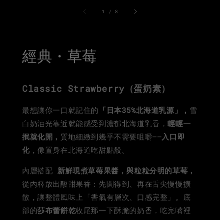
1
/
8
經典・草莓
Classic Strawberry（蛋奶素）
最想讓你一口就記住的
「日本35%北海道乳源」，
雪
白奶油光靠近就能感受到濃郁北海道乳香，
輕輕一
抿就化開，
質地細緻到幾乎不需要咀嚼——
入口即
化
，像置身在北海道吃甜點般。
內層搭配
新鮮現煮草莓果醬，與粒粒分明的草莓，
從內釋放出酸甜果香：先聞得到、再在舌尖慢慢擴
散，讓整體風味上「香氣有層次、口感完整」。底
部的
莎布蕾
餅乾
收尾那一下酥脆的奶香，吃完嘴裡