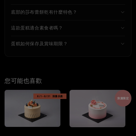
底部的莎布蕾餅乾有什麼特色？
這款蛋糕適合素食者嗎？
蛋糕如何保存及賞味期限？
您可能也喜歡
8/1-8/31 限量供應
浪漫限定