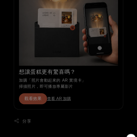
想讓蛋糕更有驚喜嗎？
加購「照片會動起來的 AR 實境卡」
掃描照片，即可播放專屬影片
觀看效果
查看 AR 加購
分享