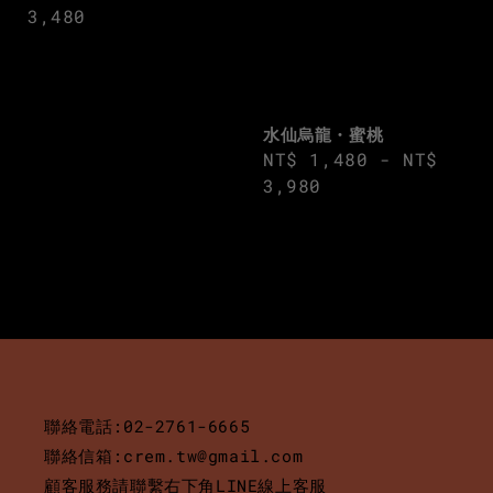
price
3,480
水仙烏龍・蜜桃
Regular
NT$ 1,480
-
NT$
price
3,980
聯絡電話:02-2761-6665
聯絡信箱:crem.tw@gmail.com
顧客服務請聯繫右下角LINE線上客服