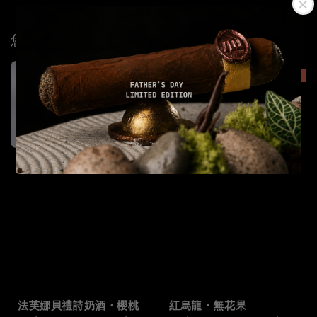
您可能也喜歡
8/15-8/30限量供應
8/1-8/31 限量供應
法芙娜貝禮詩奶酒・櫻桃
紅烏龍・無花果