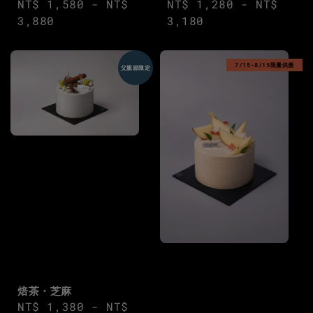
Regular
NT$ 1,580
-
NT$
Regular
NT$ 1,280
-
NT$
price
3,880
price
3,180
7/15-8/15限量供應
父親節限定
焙茶・芝麻
Regular
NT$ 1,380
-
NT$