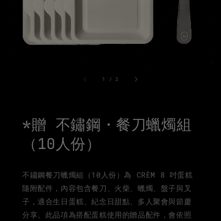
1
/
2
*贈 不鏽鋼・餐刀蠟燭組
（10人份）
不鏽鋼餐刀蠟燭組（10人份）為 CRÈM 8 吋蛋糕
隨附配件，內容包含餐刀、火柴、蠟燭、盤子與叉
子，適合生日蛋糕、紀念日甜點、多人聚會與節慶
分享。此品項為搭配蛋糕使用的贈品配件，會依照